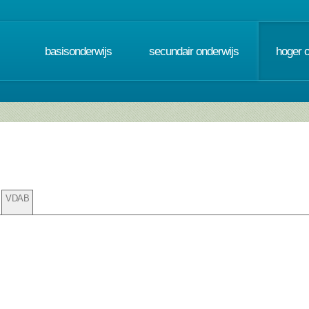
basisonderwijs
secundair onderwijs
hoger 
VDAB