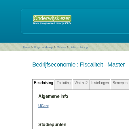
Home
>
Hoger onderwijs
>
Masters
>
Detail opleiding
Bedrijfseconomie : Fiscaliteit - Master
Beschrijving
Toelating
Wat na?
Instellingen
Beroepen
Algemene info
UGent
Studiepunten