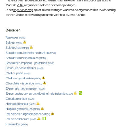
mogelijke baan in deze sector bv. voedingstechnieken en assistent voedingsindustrie.
Maar de
VDAB
organiseert ook een heleboel opleidingen.
In het
hoger onderwijs
zijn er tal van richtingen waarvan de afgestudeerden tewerkstelling
kunnen vinden in de voedingsindustrie voor heel diverse functies.
Beroepen
Aankoper
(M/V/X)
Bakker
(M/V/X)
Bakkershulp
(M/V/X)
Bereider van alcoholische dranken
(M/V/X)
Bereider van visproducten
(M/V/X)
Bestuurder stapelaar - pallettruck
(M/V/X)
Brood- en banketbakker
(M/V/X)
Chef de partie
(M/V/X)
Chef kok grootkeuken
(M/V/X)
Chocolatier - ijsbereider
(M/V/X)
Expert aroma's en geuren
(M/V/X)
Expert onderzoek en ontwikkeling in de industrie
(M/V/X)
Grootkeukenkok
(M/V/X)
Heftruckchauffeur
(M/V/X)
Hulpkok grootkeuken
(M/V/X)
Industrieel en logistiek planner
(M/V/X)
Industrieel laborant
(M/V/X)
Kaasmaker
(M/V/X)