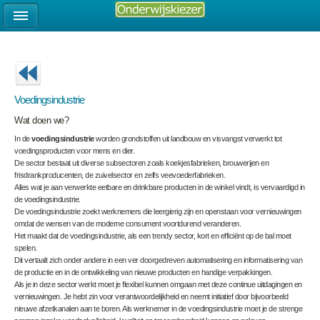
Voedingsindustrie
Wat doen we?
In de
voedingsindustrie
worden grondstoffen uit landbouw en visvangst verwerkt tot
voedingsproducten voor mens en dier.
De sector bestaat uit diverse subsectoren zoals koekjesfabrieken, brouwerijen en
frisdrankproducenten, de zuivelsector en zelfs veevoederfabrieken.
Alles wat je aan verwerkte eetbare en drinkbare producten in de winkel vindt, is vervaardigd in
de voedingsindustrie.
De voedingsindustrie zoekt werknemers die leergierig zijn en openstaan voor vernieuwingen
omdat de wensen van de moderne consument voortdurend veranderen.
Het maakt dat de voedingsindustrie, als een trendy sector, kort en efficiënt op de bal moet
spelen.
Dit vertaalt zich onder andere in een ver doorgedreven automatisering en informatisering van
de productie en in de ontwikkeling van nieuwe producten en handige verpakkingen.
Als je in deze sector werkt moet je flexibel kunnen omgaan met deze continue uitdagingen en
vernieuwingen. Je hebt zin voor verantwoordelijkheid en neemt initiatief door bijvoorbeeld
nieuwe afzetkanalen aan te boren. Als werknemer in de voedingsindustrie moet je de strenge