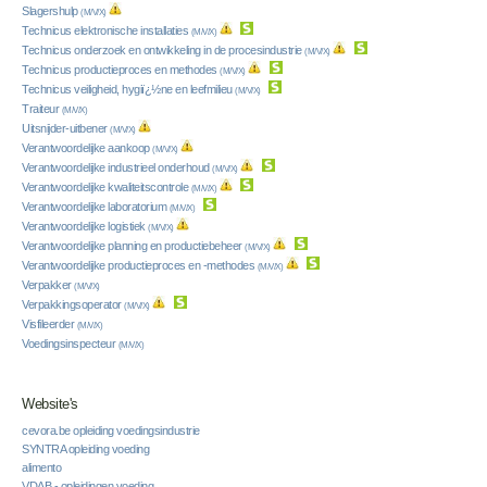
Slagershulp
(M/V/X)
Technicus elektronische installaties
(M/V/X)
Technicus onderzoek en ontwikkeling in de procesindustrie
(M/V/X)
Technicus productieproces en methodes
(M/V/X)
Technicus veiligheid, hygiï¿½ne en leefmilieu
(M/V/X)
Traiteur
(M/V/X)
Uitsnijder-uitbener
(M/V/X)
Verantwoordelijke aankoop
(M/V/X)
Verantwoordelijke industrieel onderhoud
(M/V/X)
Verantwoordelijke kwaliteitscontrole
(M/V/X)
Verantwoordelijke laboratorium
(M/V/X)
Verantwoordelijke logistiek
(M/V/X)
Verantwoordelijke planning en productiebeheer
(M/V/X)
Verantwoordelijke productieproces en -methodes
(M/V/X)
Verpakker
(M/V/X)
Verpakkingsoperator
(M/V/X)
Visfileerder
(M/V/X)
Voedingsinspecteur
(M/V/X)
Website's
cevora.be opleiding voedingsindustrie
SYNTRA opleiding voeding
alimento
VDAB - opleidingen voeding