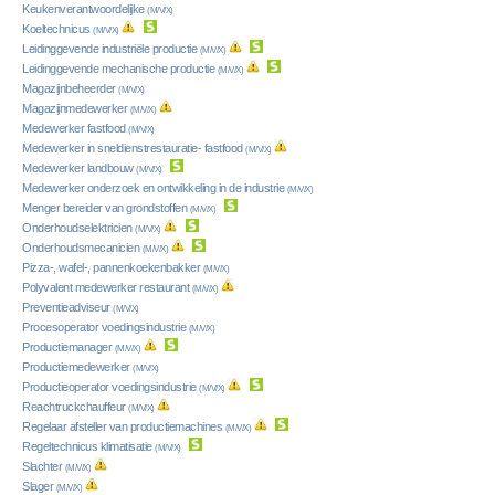
Keukenverantwoordelijke
(M/V/X)
Koeltechnicus
(M/V/X)
Leidinggevende industriële productie
(M/V/X)
Leidinggevende mechanische productie
(M/V/X)
Magazijnbeheerder
(M/V/X)
Magazijnmedewerker
(M/V/X)
Medewerker fastfood
(M/V/X)
Medewerker in sneldienstrestauratie- fastfood
(M/V/X)
Medewerker landbouw
(M/V/X)
Medewerker onderzoek en ontwikkeling in de industrie
(M/V/X)
Menger bereider van grondstoffen
(M/V/X)
Onderhoudselektricien
(M/V/X)
Onderhoudsmecanicien
(M/V/X)
Pizza-, wafel-, pannenkoekenbakker
(M/V/X)
Polyvalent medewerker restaurant
(M/V/X)
Preventieadviseur
(M/V/X)
Procesoperator voedingsindustrie
(M/V/X)
Productiemanager
(M/V/X)
Productiemedewerker
(M/V/X)
Productieoperator voedingsindustrie
(M/V/X)
Reachtruckchauffeur
(M/V/X)
Regelaar afsteller van productiemachines
(M/V/X)
Regeltechnicus klimatisatie
(M/V/X)
Slachter
(M/V/X)
Slager
(M/V/X)