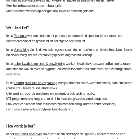
normen inzake voedselveiligheid, kwaliteit en traceerbaarheid kennen en naleven.
Ook het milieuaspect is enorm belangrijk.
Meer en meer worden opleidingen ook op deze facetten gefocust.
Wie doet het?
In de
Productie
werken onder meer procesoperatoren die de productie beheersen en
coördineren vanaf de grondstof tot het afgewerkte product.
In de
Verpakking
vind je de verpakkingsoperator, die de machines en de deelinstallaties instelt
en ervoor zorgt dat het verpakkingsproces ongestoord verloopt.
In de
Labo, kwaliteitscontrole & ontwikkeling
werken kwaliteitsverantwoordelijken en laborant-
analisten die waken over de hygiëne- en kwaliteitsnormen via onderzoek van voedingsstalen
in het labo.
Bij de
Leiding productie en verpakking
vind je uitbeners, vleeswarenbereiders, banketbakkers
(patissiers), bakkers, industriële koks ...
Uiteraard zijn voor de machines en apparatuur ook technici nodig.
ICT-programmeurs zorgen voor de informatisering van het productieproces.
Ook voor een resem andere functies zijn mensen nodig: administratief personeel,
communicatieverantwoordelijken, boekhouders, ...
Hoe wordt je het?
In het
secundair onderwijs
zijn er een aantal richtingen die specifiek voorbereiden op een