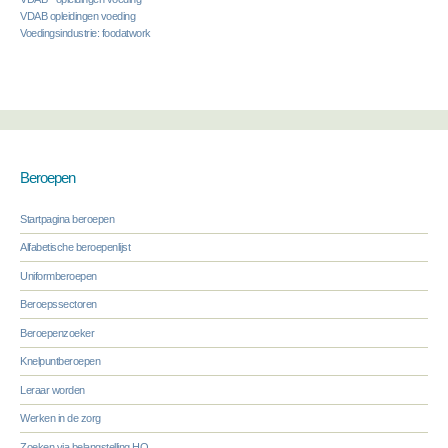
VDAB opleidingen voeding
Voedingsindustrie: foodatwork
Beroepen
Startpagina beroepen
Alfabetische beroepenlijst
Uniformberoepen
Beroepssectoren
Beroepenzoeker
Knelpuntberoepen
Leraar worden
Werken in de zorg
Zoeken via belangstelling HO