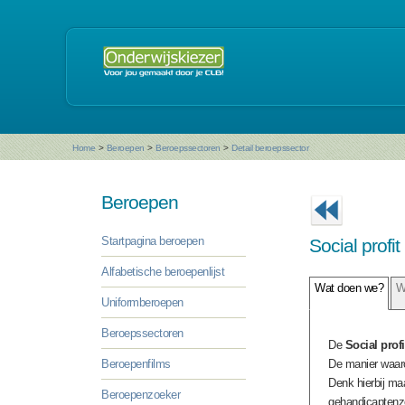
Home
>
Beroepen
>
Beroepssectoren
>
Detail beroepssector
Beroepen
Startpagina beroepen
Social profit
Alfabetische beroepenlijst
Wat doen we?
W
Uniformberoepen
Beroepssectoren
De
Social profi
Beroepenfilms
De manier waaro
Denk hierbij ma
Beroepenzoeker
gehandicaptenzor