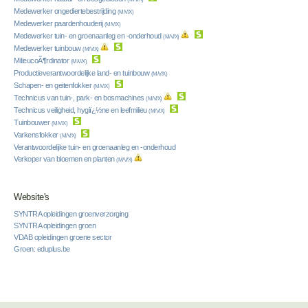
Medewerker ongediertebestrijding
(M/V/X)
Medewerker paardenhouderij
(M/V/X)
Medewerker tuin- en groenaanleg en -onderhoud
(M/V/X)
Medewerker tuinbouw
(M/V/X)
MilieucoÃ¶rdinator
(M/V/X)
Productieverantwoordelijke land- en tuinbouw
(M/V/X)
Schapen- en geitenfokker
(M/V/X)
Technicus van tuin-, park- en bosmachines
(M/V/X)
Technicus veiligheid, hygiï¿½ne en leefmilieu
(M/V/X)
Tuinbouwer
(M/V/X)
Varkensfokker
(M/V/X)
Verantwoordelijke tuin- en groenaanleg en -onderhoud
Verkoper van bloemen en planten
(M/V/X)
Website's
SYNTRA opleidingen groenverzorging
SYNTRA opleidingen groen
VDAB opleidingen groene sector
Groen: eduplus.be