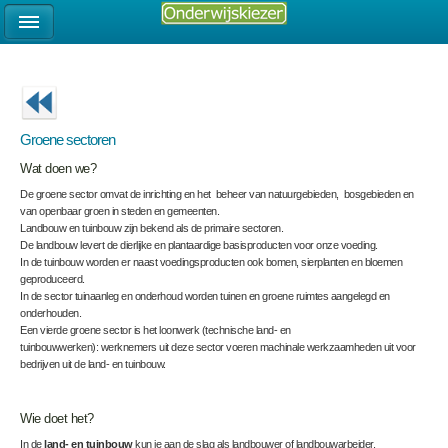
Groene sectoren
Wat doen we?
De groene sector omvat de inrichting en het beheer van natuurgebieden, bosgebieden en
van openbaar groen in steden en gemeenten.
Landbouw en tuinbouw zijn bekend als de primaire sectoren.
De landbouw levert de dierlijke en plantaardige basisproducten voor onze voeding.
In de tuinbouw worden er naast voedingsproducten ook bomen, sierplanten en bloemen
geproduceerd.
In de sector tuinaanleg en onderhoud worden tuinen en groene ruimtes aangelegd en
onderhouden.
Een vierde groene sector is het loonwerk (technische land- en
tuinbouwwerken): werknemers uit deze sector voeren machinale werkzaamheden uit voor
bedrijven uit de land- en tuinbouw.
Wie doet het?
In de
land- en tuinbouw
kun je aan de slag als landbouwer of landbouwarbeider.