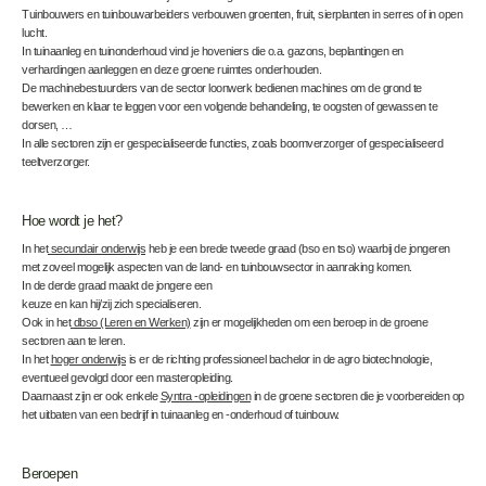
Tuinbouwers en tuinbouwarbeiders verbouwen groenten, fruit, sierplanten in serres of in open
lucht.
In tuinaanleg en tuinonderhoud vind je hoveniers die o.a. gazons, beplantingen en
verhardingen aanleggen en deze groene ruimtes onderhouden.
De machinebestuurders van de sector loonwerk bedienen machines om de grond te
bewerken en klaar te leggen voor een volgende behandeling, te oogsten of gewassen te
dorsen, …
In alle sectoren zijn er gespecialiseerde functies, zoals boomverzorger of gespecialiseerd
teeltverzorger.
Hoe wordt je het?
In het
secundair onderwijs
heb je een brede tweede graad (bso en tso) waarbij de jongeren
met zoveel mogelijk aspecten van de land- en tuinbouwsector in aanraking komen.
In de derde graad maakt de jongere een
keuze en kan hij/zij zich specialiseren.
Ook in het
dbso (Leren en Werken)
zijn er mogelijkheden om een beroep in de groene
sectoren aan te leren.
In het
hoger onderwijs
is er de richting professioneel bachelor in de agro biotechnologie,
eventueel gevolgd door een masteropleiding.
Daarnaast zijn er ook enkele
Syntra -opleidingen
in de groene sectoren die je voorbereiden op
het uitbaten van een bedrijf in tuinaanleg en -onderhoud of tuinbouw.
Beroepen