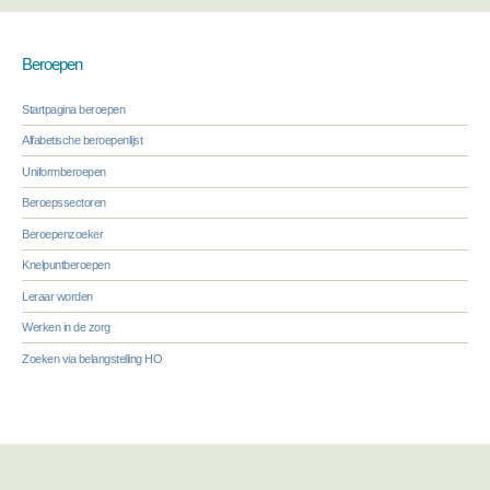
Beroepen
Startpagina beroepen
Alfabetische beroepenlijst
Uniformberoepen
Beroepssectoren
Beroepenzoeker
Knelpuntberoepen
Leraar worden
Werken in de zorg
Zoeken via belangstelling HO