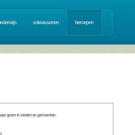
onderwijs
volwassenen
beroepen
baar groen in steden en gemeenten.
rd.