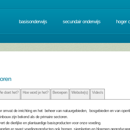
basisonderwijs
secundair onderwijs
hoger 
toren
ie doet het?
Hoe word je het?
Beroepen
Website(s)
Video's
r omvat de inrichting en het beheer van natuurgebieden, bosgebieden en van open
nbouw zijn bekend als de primaire sectoren.
ert de dierlijke en plantaardige basisproducten voor onze voeding.
 worden er naast voedingsproducten ook bomen, sierplanten en bloemen geproducee