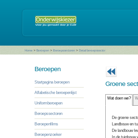
Home
>
Beroepen
>
Beroepssectoren
>
Detail beroepssector
Beroepen
Startpagina beroepen
Groene sec
Alfabetische beroepenlijst
Wat doen we?
W
Uniformberoepen
Beroepssectoren
De groene secto
Beroepenfilms
Landbouw en tui
De landbouw lev
Beroepenzoeker
In de tuinbouw