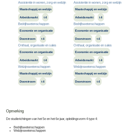
Assistentie in wonen, zorg en welzijn
Assistentie in wonen, zorg en welzijn
Maatschappij en welzijn
Maatschappij en welzijn
Arbeidsmarkt
t 4
Arbeidsmarkt
t 4
Bedrijfswetenschappen
Bedrijfswetenschappen
Economie en organisatie
Economie en organisatie
Doorstroom
t 4
Doorstroom
t 4
Onthaal, organisatie en sales
Onthaal, organisatie en sales
Economie en organisatie
Economie en organisatie
Arbeidsmarkt
t 4
Arbeidsmarkt
t 4
Welzijnswetenschappen
Welzijnswetenschappen
Maatschappij en welzijn
Maatschappij en welzijn
Doorstroom
t 4
Doorstroom
t 4
Opmerking
De studierichtingen van het 5e en het 6e jaar, opleidingsvorm 4 type 4:
Bedrijfswetenschappen
Welzijnswetenschappen