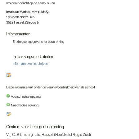
worden ingericht op de campus van
Instituut Mariaburcht (i-MaS)
Stevoortsekiezel 425
3512 Hasselt (Stevoort)
Infomomenten
Er zijn geen gegevens ter beschikking
Inschrijvingsmodaliteiten
Informatie over inschrijven
Deze informatie valt onder de verantwoordelijkheid van de school!
Voorschoolse opvang.
Naschoolse opvang.
Centrum voor leerlingenbegeleiding
Vrij CLB Limburg - afd. Hasselt (Hoofdzetel Regio Zuid)