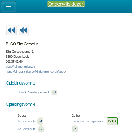
BuSO Sint-Gerardus
Sint-Gerardusdreef 1
3590 Diepenbeek
011 35 01 40
post@sintgerardus.be
https://sintgerardus.be/kinderenjongeren/buso/
Opleidingsvorm 1
BuSO Opleidingsvorm 1
t 4
Opleidingsvorm 4
1e jaar
2e jaar
1e Leerjaar A
Economie en organisatie
t 4
2e lj A
1e Leerjaar B
t 4
t 4