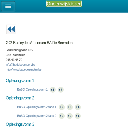
GO! Busleyden Atheneum BA De Beemden
Stuivenbergbaan 135
2800 Mechelen
015 41 48 70
info@badebeemden.be
http://www.badebeemden.be
Opleidingsvorm 1
BuSO Opleidingsvorm 1
t 2
t 4
Opleidingsvorm 2
BuSO Opleidingsvorm 2 fase 1
t 2
t 3
t 4
BuSO Opleidingsvorm 2 fase 2
t 2
t 3
t 4
Opleidingsvorm 3