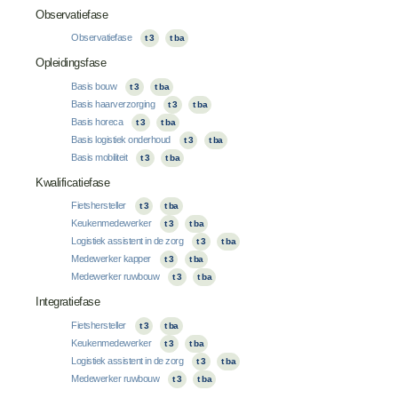
Observatiefase
Observatiefase
t 3
t ba
Opleidingsfase
Basis bouw
t 3
t ba
Basis haarverzorging
t 3
t ba
Basis horeca
t 3
t ba
Basis logistiek onderhoud
t 3
t ba
Basis mobiliteit
t 3
t ba
Kwalificatiefase
Fietshersteller
t 3
t ba
Keukenmedewerker
t 3
t ba
Logistiek assistent in de zorg
t 3
t ba
Medewerker kapper
t 3
t ba
Medewerker ruwbouw
t 3
t ba
Integratiefase
Fietshersteller
t 3
t ba
Keukenmedewerker
t 3
t ba
Logistiek assistent in de zorg
t 3
t ba
Medewerker ruwbouw
t 3
t ba