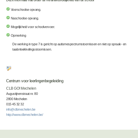
Deze informatie valt onder de verantwoordelijkheid van de school!
Voorschoolse opvang.
Naschoolse opvang.
Mogelijkheid voor schoolvervoer.
Opmerking
De werking in type 7 is gericht op autismespectrumstoornissen en niet op spraak- en
taalontwikkelingsstoornissen.
Centrum voor leerlingenbegeleiding
CLB GO! Mechelen
Augustijnenstraat nr. 80
2800 Mechelen
015 45 32 32
info@clbmechelen.be
http://www.clbmechelen.be/