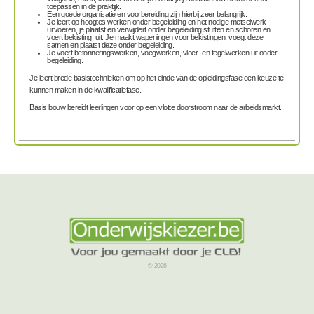
toepassen in de praktijk.
Een goede
organisatie en voorbereiding
zijn hierbij zeer belangrijk.
Je leert
op hoogtes werken
onder begeleiding en het nodige
metselwerk
uitvoeren
, je plaatst en verwijdert onder begeleiding
stutten en schoren
en
voert
bekisting
uit. Je maakt wapeningen voor bekistingen, voegt deze
samen en plaatst deze onder begeleiding.
Je voert
betonneringswerken, voegwerken, vloer- en tegelwerken
uit onder
begeleiding.
Je leert brede basistechnieken om op het einde van de opleidingsfase een keuze te
kunnen maken in de kwalificatiefase.
Basis bouw bereidt leerlingen voor op een vlotte doorstroom naar de arbeidsmarkt.
© 2026