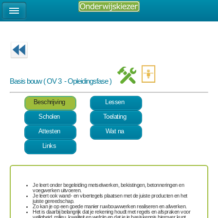
Basis bouw ( OV 3 - Opleidingsfase )
Beschrijving
Lessen
Scholen
Toelating
Attesten
Wat na
Links
Je leert onder begeleiding
metselwerken, bekistingen, betonneringen en
voegwerken
uitvoeren.
Je leert ook
wand- en vloertegels plaatsen
met de juiste producten en het
juiste gereedschap.
Zo kan je op een goede manier
ruwbouwwerken realiseren en afwerken
.
Het is daarbij belangrijk dat je rekening houdt met
regels en afspraken
voor
veiligheid, milieu, kwaliteit en welzijn en dat je je basiskennis hierover kunt