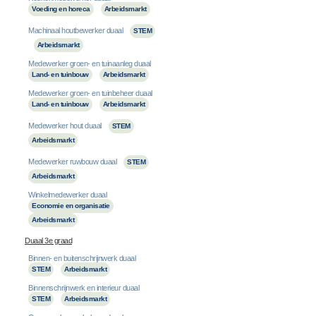
Voeding en horeca
Arbeidsmarkt
Machinaal houtbewerker duaal
STEM
Arbeidsmarkt
Medewerker groen- en tuinaanleg duaal
Land- en tuinbouw
Arbeidsmarkt
Medewerker groen- en tuinbeheer duaal
Land- en tuinbouw
Arbeidsmarkt
Medewerker hout duaal
STEM
Arbeidsmarkt
Medewerker ruwbouw duaal
STEM
Arbeidsmarkt
Winkelmedewerker duaal
Economie en organisatie
Arbeidsmarkt
Duaal 3e graad
Binnen- en buitenschrijnwerk duaal
STEM
Arbeidsmarkt
Binnenschrijnwerk en interieur duaal
STEM
Arbeidsmarkt