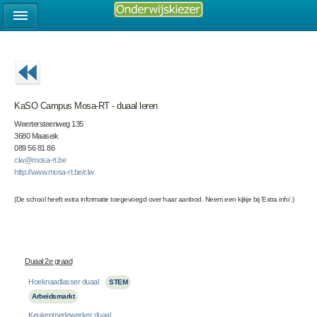
KaSO Campus Mosa-RT - duaal leren
Weertersteenweg 135
3680 Maaseik
089 56 81 86
clw@mosa-rt.be
http://www.mosa-rt.be/clw
(De school heeft extra informatie toegevoegd over haar aanbod. Neem een kijkje bij 'Extra info'.)
Duaal 2e graad
Hoeknaadlasser duaal
STEM
Arbeidsmarkt
Keukenmedewerker duaal