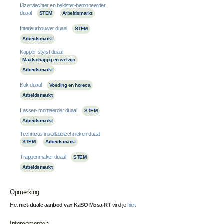
IJzervlechter en bekister-betonneerder
duaal
STEM
Arbeidsmarkt
Interieurbouwer duaal
STEM
Arbeidsmarkt
Kapper-stylist duaal
Maatschappij en welzijn
Arbeidsmarkt
Kok duaal
Voeding en horeca
Arbeidsmarkt
Lasser- monteerder duaal
STEM
Arbeidsmarkt
Technicus installatietechnieken duaal
STEM
Arbeidsmarkt
Trappenmaker duaal
STEM
Arbeidsmarkt
Opmerking
Het
niet-duale aanbod van
KaSO Mosa-RT
vind je
hier.
Infomomenten