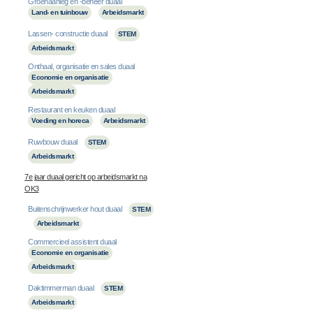
Groenaanleg en -beheer duaal
Land- en tuinbouw
Arbeidsmarkt
Lassen- constructie duaal
STEM
Arbeidsmarkt
Onthaal, organisatie en sales duaal
Economie en organisatie
Arbeidsmarkt
Restaurant en keuken duaal
Voeding en horeca
Arbeidsmarkt
Ruwbouw duaal
STEM
Arbeidsmarkt
7e jaar duaal gericht op arbeidsmarkt na
OK3
Buitenschrijnwerker hout duaal
STEM
Arbeidsmarkt
Commercieel assistent duaal
Economie en organisatie
Arbeidsmarkt
Daktimmerman duaal
STEM
Arbeidsmarkt