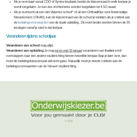
Als je overstapt vanuit CDO of Syntra-lesplaats beslist de klassenraad in welk leerjaar je
wordt toegelaten. Je kan dus rechtstreeks worden toegelaten tot 4 SO duaal.
Als je overkomt uit een niet-Vlaamse school* of uit een OnthaalKlas voor Anderstalige
Nieuwkomers (OKAN), kan de klassenraad van de school je toelaten
als je voldoet aan
de
toelatingsvoorwaarden
van de duale opleiding
.. Dit moet beslist worden binnen de 35
lesdagen vanaf je start in dat leerjaar.
Veranderen tijdens schooljaar
Veranderen van school
mag altijd.
Veranderen van opleiding
:
Je mag
tot en met 15 januari
veranderen van finaliteit en/of
overstappen naar een andere studierichting binnen hetzelfde leerjaar.
Stap je later over, dan
moet de toelatingsklassenraad akkoord gaan. Natuurlijk moet je steeds voldoen aan de
toelatingsvoorwaarden van de ‘nieuwe’ studierichting.
© 2026