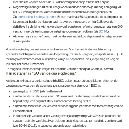
moet beslist worden binnen de 35 kalenderdagen vanaf je start in dat leerjaar.
Regelmatige leerlingen uit het buitengewoon secundair onderwijs die nog een geldig IAC-
of OV4-verslag hebben, worden onder ontbindende voorwaarde ingeschreven.
Zie
omzendbrief inschrijvingsrecht
. Binnen maximaal 60 dagen nadat de leerling met de
lessen start, beslist de klassenraad, na overleg met ouders en het CLB, over de
definitieve inschrijving. Als het verslag wordt opgeheven of wordt omgezet naar een GC-
verslag, moet de leerling aan de toelatingsvoorwaarden voldoen (zie
SO 64
.)
Als je een zij- instromer* bent, moet de klassenraad akkoord gaan met je instap in deze
duale opleiding.
Voor elke opleiding bestaat een curriculumdossier. Voor bepaalde studierichtingen zijn
specifieke toelatingsvoorwaarden
van toepassing (medisch, veiligheid, topsportstatuut, ...). De
toelatingsvoorwaarden voor jouw richting kan je
hier
opzoeken. Kies je opleiding en volg de
link naar het curriculumdossier.
Je mag secundair onderwijs volgen tot het einde van het schooljaar waarin je 25 wordt.
Kan ik starten in 4SO van de duale opleiding?
Als je start in 4 duaal arbeidsmarktgericht/BSO gelden naast de specifieke en bijkomende
toelatingsvoorwaarden, de algemene toelatingsvoorwaarden voor 4 BSO nl.:
geslaagd zijn in 3 SO (alle finaliteiten) of
starten zonder studiebewijs van 3 SO maar mét toestemming van de klassenraad die
bepaalt dat je een cognitief sterk functionerende leerling bent of
starten met tekorten in vakken van het onderliggend jaar maar mét toestemming van de
klassenraad of
in het bezit zijn van een ‘attest van regelmatige lesbijwoning’ van 3 SO als je school het
systeem gebruikt van ‘uitstel van delibererende klassenraad tot het einde van de graad’
(zie SO 64 10.1.2). In dat geval stroom je automatisch door.