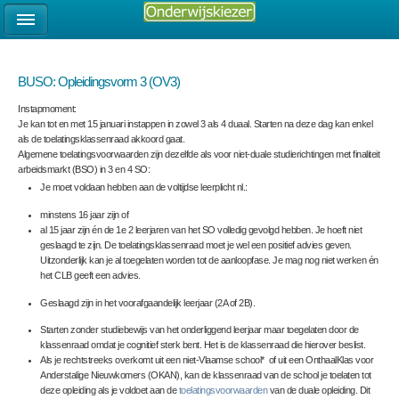
BUSO: Opleidingsvorm 3 (OV3)
Instapmoment:
Je kan tot en met 15 januari instappen in zowel 3 als 4 duaal. Starten na deze dag kan enkel
als de toelatingsklassenraad akkoord gaat.
Algemene toelatingsvoorwaarden
zijn dezelfde als voor niet-duale studierichtingen met finaliteit
arbeidsmarkt (BSO) in 3 en 4 SO:
Je moet voldaan hebben aan de voltijdse leerplicht nl.:
minstens 16 jaar zijn of
al 15 jaar zijn én de 1e 2 leerjaren van het SO volledig gevolgd hebben. Je hoeft niet
geslaagd te zijn. De toelatingsklassenraad moet je wel een positief advies geven.
Uitzonderlijk kan je al toegelaten worden tot de aanloopfase. Je mag nog niet werken én
het CLB geeft een advies.
Geslaagd zijn in het voorafgaandelijk leerjaar (2A of 2B).
Starten zonder studiebewijs van het onderliggend leerjaar maar toegelaten door de
klassenraad omdat je cognitief sterk bent. Het is de klassenraad die hierover beslist.
Als je rechtstreeks overkomt uit een niet-Vlaamse school* of uit een OnthaalKlas voor
Anderstalige Nieuwkomers (OKAN), kan de klassenraad van de school je toelaten tot
deze opleiding
als je voldoet aan de
toelatingsvoorwaarden
van de duale opleiding
. Dit