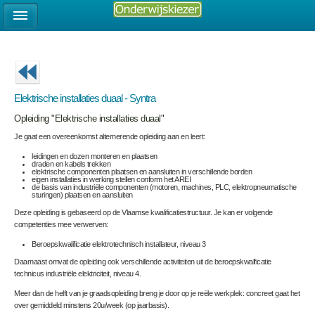
Elektrische installaties duaal - Syntra
Opleiding "Elektrische installaties duaal"
Je gaat een overeenkomst alternerende opleiding aan en leert:
leidingen en dozen monteren en plaatsen
draden en kabels trekken
elektrische componenten plaatsen en aansluiten in verschillende borden
eigen installaties in werking stellen conform het AREI
de basis van industriële componenten (motoren, machines, PLC, elektropneumatische
sturingen) plaatsen en aansluiten
Deze opleiding is gebaseerd op de Vlaamse kwalificatiestructuur. Je kan er volgende
competenties mee verwerven:
Beroepskwalificatie elektrotechnisch installateur, niveau 3
Daarnaast omvat de opleiding ook verschillende activiteiten uit de beroepskwalficatie
technicus industriële elektriciteit, niveau 4.
Meer dan de helft van je graadsopleiding breng je door op je reële werkplek: concreet gaat het
over gemiddeld minstens 20u/week (op jaarbasis).