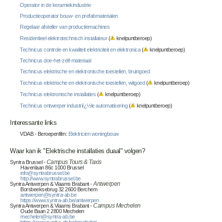
Operator in de keramiekindustrie
Productieoperator bouw- en prefabmaterialen
Regelaar afsteller van productiemachines
Residentieel elektrotechnisch installateur
(
knelpuntberoep)
Technicus controle en kwaliteit elektriciteit en elektronica
(
knelpuntberoep)
Technicus doe-het-zelf-materiaal
Technicus elektrische en elektronische toestellen, bruingoed
Technicus elektrische en elektronische toestellen, witgoed
(
knelpuntberoep)
Technicus elektronische installaties
(
knelpuntberoep)
Technicus ontwerper industriï¿½le automatisering
(
knelpuntberoep)
Interessante links
VDAB - Beroepenfilm:
Elektricien woningbouw
Waar kan ik "Elektrische installaties duaal" volgen?
Syntra Brussel -
Campus Tours & Taxis
Havenlaan 86c 1000 Brussel
info@syntrabrussel.be
http://www.syntrabrussel.be
Syntra Antwerpen & Vlaams Brabant -
Antwerpen
Borsbeeksebrug 32 2600 Berchem
antwerpen@syntra-ab.be
https://www.syntra-ab.be/antwerpen
Syntra Antwerpen & Vlaams Brabant -
Campus Mechelen
Oude Baan 2 2800 Mechelen
mechelen@syntra-ab.be