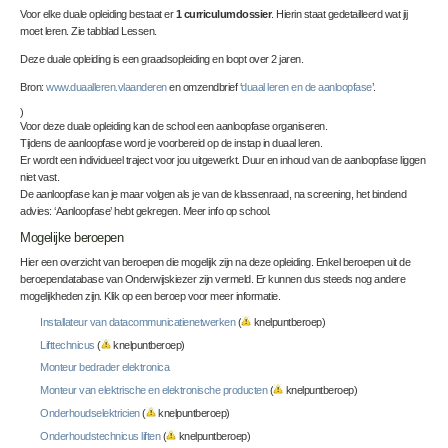
Voor elke duale opleiding bestaat er
1 curriculumdossier
. Hierin staat gedetailleerd wat jij
moet leren. Zie tabblad Lessen.
Deze duale opleiding is een graadsopleiding en loopt over 2 jaren.
Bron:
www.duaalleren.vlaanderen
en omzendbrief ‘
duaal leren en de aanloopfase
’.
)
Voor deze duale opleiding kan de school een aanloopfase organiseren.
Tijdens de aanloopfase word je voorbereid op de instap in duaal leren.
Er wordt een individueel traject voor jou uitgewerkt. Duur en inhoud van de aanloopfase liggen
niet vast.
De aanloopfase kan je maar volgen als je van de klassenraad, na screening, het bindend
advies: ‘Aanloopfase’ hebt gekregen. Meer info op school.
Mogelijke beroepen
Hier een overzicht van beroepen die mogelijk zijn na deze opleiding. Enkel beroepen uit de
beroependatabase van Onderwijskiezer zijn vermeld. Er kunnen dus steeds nog andere
mogelijkheden zijn. Klik op een beroep voor meer informatie.
Installateur van datacommunicatienetwerken
(
knelpuntberoep)
Lifttechnicus
(
knelpuntberoep)
Monteur bedrader elektronica
Monteur van elektrische en elektronische producten
(
knelpuntberoep)
Onderhoudselektricien
(
knelpuntberoep)
Onderhoudstechnicus liften
(
knelpuntberoep)