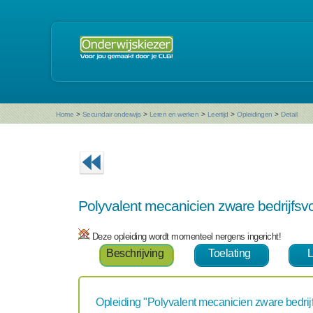
Home
>
Secundair onderwijs
>
Leren en werken
>
Leertijd
>
Opleidingen
>
Detail
Polyvalent mecanicien zware bedrijfsv
Deze opleiding wordt momenteel nergens ingericht!
Beschrijving
Toelating
L
Opleiding "Polyvalent mecanicien zware bedrij