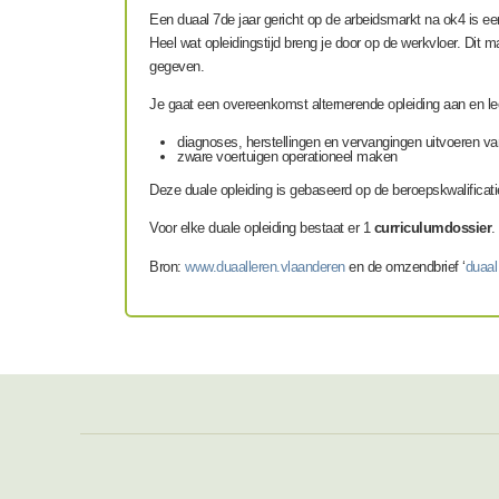
Een duaal 7
de
jaar gericht op de arbeidsmarkt na ok4 is e
Heel wat opleidingstijd breng je door op de werkvloer. Dit 
gegeven.
Je gaat een overeenkomst alternerende opleiding aan en le
diagnoses, herstellingen en vervangingen uitvoeren v
zware voertuigen operationeel maken
Deze duale opleiding is gebaseerd op de beroepskwalificati
Voor elke duale opleiding bestaat er 1
curriculumdossier
.
Bron:
www.duaalleren.vlaanderen
en de omzendbrief ‘
duaal