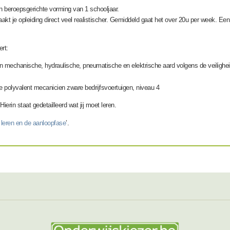
en beroepsgerichte vorming van
1 schooljaar.
maakt je opleiding direct veel realistischer. Gemiddeld gaat het over 20u per week. 
ert:
an mechanische, hydraulische, pneumatische en elektrische aard volgens de veilighe
e polyvalent mecanicien zware bedrijfsvoertuigen, niveau 4
 Hierin staat gedetailleerd wat jij moet leren.
 leren en de aanloopfase
’.