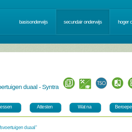
basisonderwijs
secundair onderwijs
hoger 
oertuigen duaal - Syntra
essen
Attesten
Wat na
Beroepe
fsvoertuigen duaal"