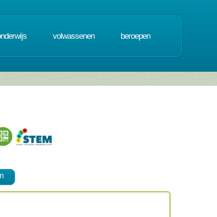
onderwijs
volwassenen
beroepen
n