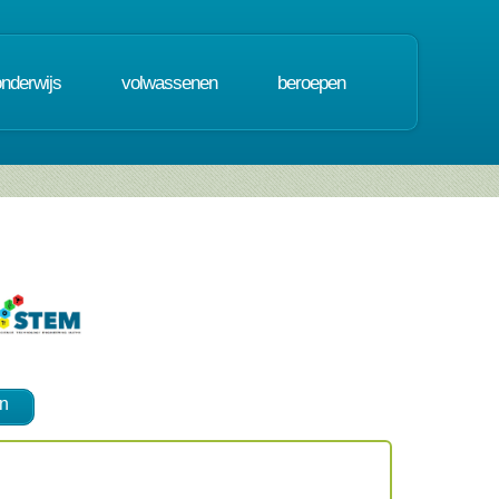
onderwijs
volwassenen
beroepen
n