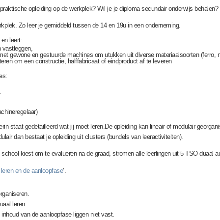
raktische opleiding op de werkplek? Wil je je diploma secundair onderwijs behalen? 
erkplek. Zo leer je gemiddeld tussen de 14 en 19u in een onderneming.
en leert:
 vastleggen,
t gewone en gestuurde machines om utukken uit diverse materiaalsoorten (ferro, non
en om een constructie, halffabricaat of eindproduct af te leveren
es:
4
(machineregelaar)
erin staat gedetailleerd wat jij moet leren.De opleiding kan lineair of modulair georg
air dan bestaat je opleiding uit clusters (bundels van leeractiviteiten).
e school kiest om te evalueren na de graad, stromen alle leerlingen uit 5 TSO duaal
 leren en de aanloopfase
’.
rganiseren.
uaal leren.
n inhoud van de aanloopfase liggen niet vast.