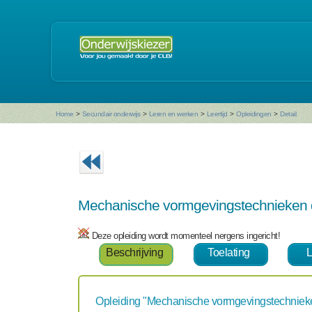
Home
>
Secundair onderwijs
>
Leren en werken
>
Leertijd
>
Opleidingen
>
Detail
Mechanische vormgevingstechnieken 
Deze opleiding wordt momenteel nergens ingericht!
Beschrijving
Toelating
L
Opleiding "Mechanische vormgevingstechniek