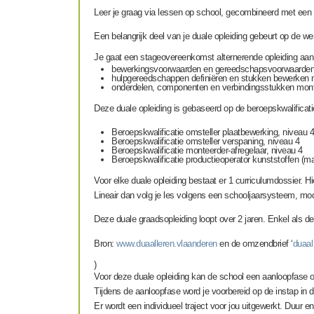
Leer je graag via lessen op school, gecombineerd met een p
Een belangrijk deel van je duale opleiding gebeurt op de w
Je gaat een stageovereenkomst alternerende opleiding aan 
bewerkingsvoorwaarden en gereedschapsvoorwaarden
hulpgereedschappen definiëren en stukken bewerken me
onderdelen, componenten en verbindingsstukken monter
Deze duale opleiding is gebaseerd op de beroepskwalificati
Beroepskwalificatie omsteller plaatbewerking, niveau 
Beroepskwalificatie omsteller verspaning, niveau 4
Beroepskwalificatie monteerder-afregelaar, niveau 4
Beroepskwalificatie productieoperator kunststoffen 
Voor elke duale opleiding bestaat er 1 curriculumdossier. Hi
Lineair dan volg je les volgens een schooljaarsysteem, modul
Deze duale graadsopleiding loopt over 2 jaren. Enkel als d
Bron:
www.duaalleren.vlaanderen
en de omzendbrief ‘
duaal
)
Voor deze duale opleiding kan de school een aanloopfase o
Tijdens de aanloopfase word je voorbereid op de instap in d
Er wordt een individueel traject voor jou uitgewerkt. Duur e