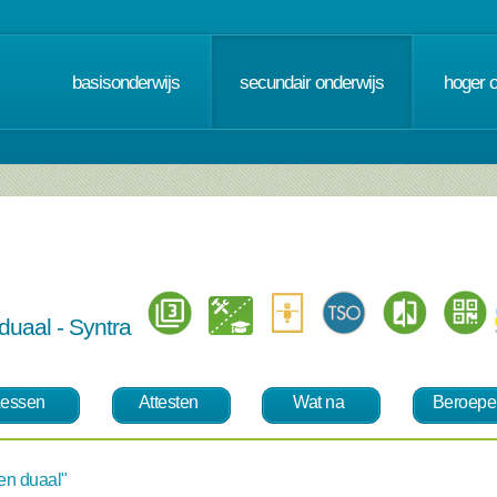
basisonderwijs
secundair onderwijs
hoger 
duaal - Syntra
essen
Attesten
Wat na
Beroepe
en duaal"