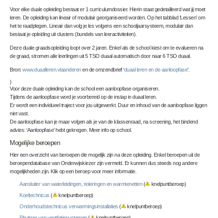
Voor elke duale opleiding bestaat er 1 curriculumdossier. Hierin staat gedetailleerd wat jij moet
leren. De opleiding kan lineair of modulair georganiseerd worden. Op het tabblad ‘Lessen’ om
het te raadplegen. Lineair dan volg je les volgens een schooljaarsysteem, modulair dan
bestaat je opleiding uit clusters (bundels van leeractiviteiten).
Deze duale graadsopleiding loopt over 2 jaren. Enkel als de school kiest om te evalueren na
de graad, stromen alle leerlingen uit 5 TSO duaal automatisch door naar 6 TSO duaal.
Bron:
www.duaalleren.vlaanderen
en de omzendbrief ‘
duaal leren en de aanloopfase
’.
)
Voor deze duale opleiding kan de school een aanloopfase organiseren.
Tijdens de aanloopfase word je voorbereid op de instap in duaal leren.
Er wordt een individueel traject voor jou uitgewerkt. Duur en inhoud van de aanloopfase liggen
niet vast.
De aanloopfase kan je maar volgen als je van de klassenraad, na screening, het bindend
advies: ‘Aanloopfase’ hebt gekregen. Meer info op school.
Mogelijke beroepen
Hier een overzicht van beroepen die mogelijk zijn na deze opleiding. Enkel beroepen uit de
beroependatabase van Onderwijskiezer zijn vermeld. Er kunnen dus steeds nog andere
mogelijkheden zijn. Klik op een beroep voor meer informatie.
Aansluiter van waterleidingen, rioleringen en warmtenetten
(
knelpuntberoep)
Koeltechnicus
(
knelpuntberoep)
Onderhoudstechnicus verwarmingsinstallaties
(
knelpuntberoep)
Plaatser van ventilatiesystemen
(
knelpuntberoep)