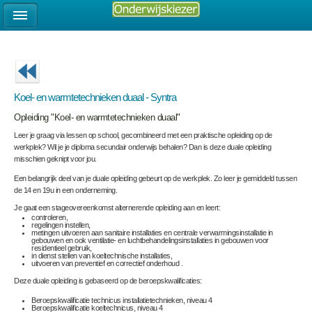
Koel- en warmtetechnieken duaal - Syntra
Opleiding "Koel- en warmtetechnieken duaal"
Leer je graag via lessen op school, gecombineerd met een praktische opleiding op de
werkplek? Wil je je diploma secundair onderwijs behalen? Dan is deze duale opleiding
misschien geknipt voor jou.
Een belangrijk deel van je duale opleiding gebeurt op de werkplek. Zo leer je gemiddeld tussen
de 14 en 19u in een onderneming.
Je gaat een stageovereenkomst alternerende opleiding aan en leert:
controleren,
regelingen instellen,
metingen uitvoeren aan sanitaire installaties en centrale verwarmingsinstallatie in
gebouwen en ook ventilatie- en luchtbehandelingsinstallaties in gebouwen voor
residentieel gebruik,
in dienst stellen van koeltechnische installaties,
uitvoeren van preventief en correctief onderhoud .
Deze duale opleiding is gebaseerd op de beroepskwalificaties:
Beroepskwalificatie technicus installatietechnieken, niveau 4
Beroepskwalificatie koeltechnicus, niveau 4