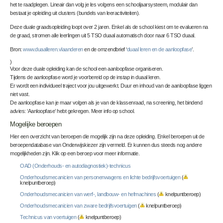
het te raadplegen. Lineair dan volg je les volgens een schooljaarsysteem, modulair dan
bestaat je opleiding uit clusters (bundels van leeractiviteiten).
Deze duale graadsopleiding loopt over 2 jaren. Enkel als de school kiest om te evalueren na
de graad, stromen alle leerlingen uit 5 TSO duaal automatisch door naar 6 TSO duaal.
Bron:
www.duaalleren.vlaanderen
en de omzendbrief ‘
duaal leren en de aanloopfase
’.
)
Voor deze duale opleiding kan de school een aanloopfase organiseren.
Tijdens de aanloopfase word je voorbereid op de instap in duaal leren.
Er wordt een individueel traject voor jou uitgewerkt. Duur en inhoud van de aanloopfase liggen
niet vast.
De aanloopfase kan je maar volgen als je van de klassenraad, na screening, het bindend
advies: ‘Aanloopfase’ hebt gekregen. Meer info op school.
Mogelijke beroepen
Hier een overzicht van beroepen die mogelijk zijn na deze opleiding. Enkel beroepen uit de
beroependatabase van Onderwijskiezer zijn vermeld. Er kunnen dus steeds nog andere
mogelijkheden zijn. Klik op een beroep voor meer informatie.
OAD (Onderhouds- en autodiagnostiek)-technicus
Onderhoudsmecanicien van personenwagens en lichte bedrijfsvoertuigen
(
knelpuntberoep)
Onderhoudsmecanicien van werf-, landbouw- en hefmachines
(
knelpuntberoep)
Onderhoudsmecanicien van zware bedrijfsvoertuigen
(
knelpuntberoep)
Technicus van voertuigen
(
knelpuntberoep)