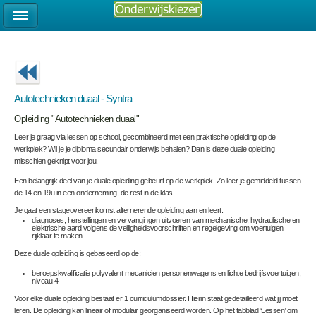
Autotechnieken duaal - Syntra
Opleiding "Autotechnieken duaal"
Leer je graag via lessen op school, gecombineerd met een praktische opleiding op de
werkplek? Wil je je diploma secundair onderwijs behalen? Dan is deze duale opleiding
misschien geknipt voor jou.
Een belangrijk deel van je duale opleiding gebeurt op de werkplek. Zo leer je gemiddeld tussen
de 14 en 19u in een onderneming, de rest in de klas.
Je gaat een stageovereenkomst alternerende opleiding aan en leert:
diagnoses, herstellingen en vervangingen uitvoeren van mechanische, hydraulische en
elektrische aard volgens de veiligheidsvoorschriften en regelgeving om voertuigen
rijklaar te maken
Deze duale opleiding is gebaseerd op de:
beroepskwalificatie polyvalent mecanicien personenwagens en lichte bedrijfsvoertuigen,
niveau 4
Voor elke duale opleiding bestaat er 1 curriculumdossier. Hierin staat gedetailleerd wat jij moet
leren. De opleiding kan lineair of modulair georganiseerd worden. Op het tabblad ‘Lessen’ om