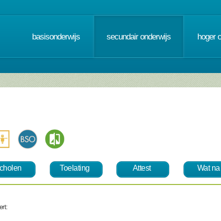
basisonderwijs
secundair onderwijs
hoger 
cholen
Toelating
Attest
Wat na
rt: