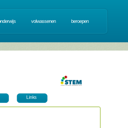
onderwijs
volwassenen
beroepen
Links