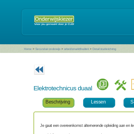
Home
>
Secundair onderwijs
>
arbeidsmarktfinaliteit
>
Detail studierichting
Elektrotechnicus duaal
Beschrijving
Lessen
S
Je gaat een overeenkomst alternerende opleiding aan en lee