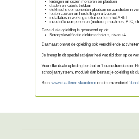
leidingen en dozen monteren en plaatsen
draden en kabels trekken
elektrische componenten plaatsen en aansluiten in ver
fouten zoeken en herstellingen uitvoeren
installaties in werking stellen conform het AREI
industriële componenten (motoren, machines, PLC, el
Deze duale opleiding is gebaseerd op de:
Beroepskwalificatie elektrotechnicus, niveau 4
Daarnaast omvat de opleiding ook verschillende activiteiten u
Je brengt in dit specialisatiejaar heel wat tijd door op de 
Voor elke duale opleiding bestaat er 1 curriculumdossier. Hie
schooljaarsysteem, modulair dan bestaat je opleiding uit clu
Bron:
www.duaalleren.vlaanderen
en de omzendbrief ‘
duaal