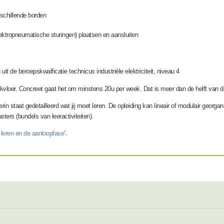
schillende borden
ektropneumatische sturingen) plaatsen en aansluiten
it de beroepskwalficatie technicus industriële elektriciteit, niveau 4
werkvloer. Concreet gaat het om minstens 20u per week. Dat is meer dan de helft van de
rin staat gedetailleerd wat jij moet leren. De opleiding kan lineair of modulair georga
sters (bundels van leeractiviteiten).
 leren en de aanloopfase
’.