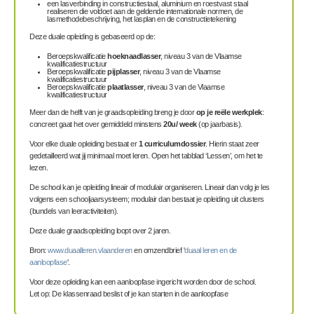
een lasverbinding in constructiestaal, aluminium en roestvast staal
realiseren die voldoet aan de geldende internationale normen, de
lasmethodebeschrijving, het lasplan en de constructietekening
Deze duale opleiding is gebaseerd op de:
Beroepskwalificatie
hoeknaadlasser
, niveau 3 van de Vlaamse
kwalificatiestructuur
Beroepskwalificatie
pijplasser
, niveau 3 van de Vlaamse
kwalificatiestructuur
Beroepskwalificatie
plaatlasser
, niveau 3 van de Vlaamse
kwalificatiestructuur
Meer dan de helft van je graadsopleiding breng je door
op je reële werkplek
:
concreet gaat het over gemiddeld minstens
20u/ week
(op jaarbasis).
Voor elke duale opleiding bestaat er
1 curriculumdossier
. Hierin staat zeer
gedetailleerd wat jij minimaal moet leren. Open het tabblad ‘Lessen’, om het te
lezen.
De school kan je opleiding lineair of modulair organiseren. Lineair dan volg je les
volgens een schooljaarsysteem; modulair dan bestaat je opleiding uit clusters
(bundels van leeractiviteiten).
Deze duale graadsopleiding loopt over 2 jaren.
Bron:
www.duaalleren.vlaanderen
en omzendbrief '
duaal leren en de
aanloopfase
'.
Voor deze opleiding kan een aanloopfase ingericht worden door de school.
Let op: De klassenraad beslist of je kan starten in de aanloopfase