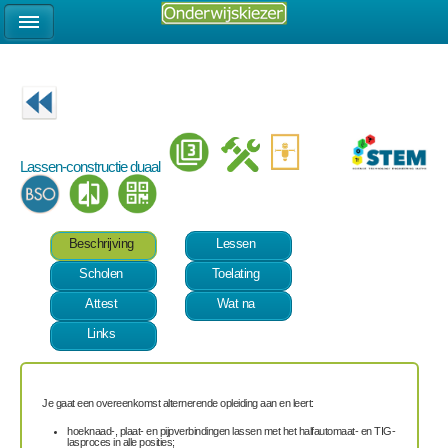
Lassen-constructie duaal
Beschrijving
Lessen
Scholen
Toelating
Attest
Wat na
Links
Je gaat een overeenkomst alternerende opleiding aan en leert:
hoeknaad-, plaat- en pijpverbindingen lassen met het halfautomaat- en TIG-
lasproces in alle posities;