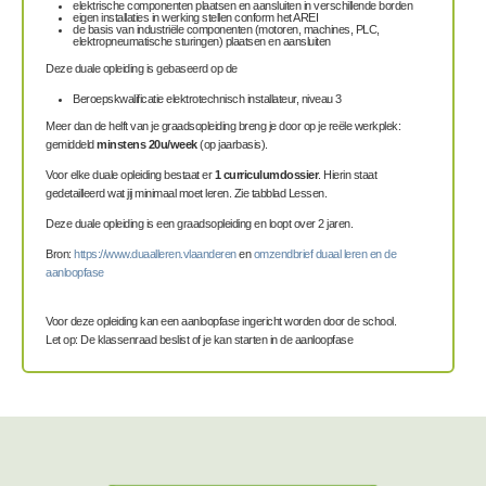
elektrische componenten plaatsen en aansluiten in verschillende borden
eigen installaties in werking stellen conform het AREI
de basis van industriële componenten (motoren, machines, PLC,
elektropneumatische sturingen) plaatsen en aansluiten
Deze duale opleiding is gebaseerd op de
Beroepskwalificatie elektrotechnisch installateur, niveau 3
Meer dan de helft van je graadsopleiding breng je door op je reële werkplek:
gemiddeld
minstens 20u/week
(op jaarbasis).
Voor elke duale opleiding bestaat er
1 curriculumdossier
. Hierin staat
gedetailleerd wat jij minimaal moet leren. Zie tabblad Lessen.
Deze duale opleiding is een graadsopleiding en loopt over 2 jaren.
Bron:
https://www.duaalleren.vlaanderen
en
omzendbrief duaal leren en de
aanloopfase
Voor deze opleiding kan een aanloopfase ingericht worden door de school.
Let op: De klassenraad beslist of je kan starten in de aanloopfase