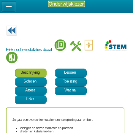
Elektrische installaties duaal
Beschrijving
Lessen
Scholen
Toelating
Attest
Wat na
Links
Je gaat een overeenkomst alternerende opleiding aan en leert:
leidingen en dozen monteren en plaatsen
draden en kabels trekken