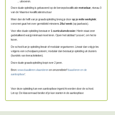
... uitvoeren.
Deze duale opleiding is gebaseerd op de beroepskwalificatie
metselaar
, niveau 3
van de Vlaamse kwalificatiestructuur
Meer dan de helft van je graadsopleiding breng je door
op je reële werkplek
:
concreet gaat het over gemiddeld minstens
20u/ week
(op jaarbasis).
Voor elke duale opleiding bestaat er
1 curriculumdossier
. Hierin staat zeer
gedetailleerd wat jij minimaal moet leren. Open het tabblad ‘Lessen’, om het te
lezen.
De school kan je opleiding lineair of modulair organiseren. Lineair dan volg je les
volgens een schooljaarsysteem; modulair dan bestaat je opleiding uit clusters
(bundels van leeractiviteiten).
Deze duale graadsopleiding loopt over 2 jaren.
Bron:
www.duaalleren.vlaanderen
en omzendbrief '
duaal leren en de
aanloopfase
'.
Voor deze opleiding kan een aanloopfase ingericht worden door de school.
Let op: De klassenraad beslist of je kan starten in de aanloopfase