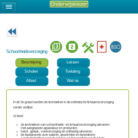
Schoonheidsverzorging
Beschrijving
Lessen
Scholen
Toelating
Attest
Wat na
In de 3
e
graad worden de technieken in de esthetische lichaamsverzorging
verder verfijnd.
Je leert:
de technieken van schoonheids- en lichaamsverzorging uitvoeren
met aangepaste apparatuur en producten;
hand-, gelaat-, voetverzorging en ontharing uitvoeren;
de basiskennis over spieren, gewrichten en beenderen;
aandacht hebben voor de privacy en het comfort van de klant;