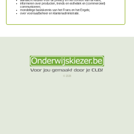
informeren over producten, trends en esthetiek en (commercieel)
communiceren;
mondelinge basiskennis van het Frans en het Engels;
over voorraadbeheer en klantenadministratie.
© 2026