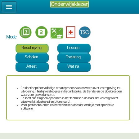
Mode
Beschrijving
Lessen
Scholen
Toelating
Attest
Wat na
Je doorloopt het volledige creatieproces van ontwerp over vormgeving tot
uitvoering. Hierbij verdiep je je in het artistieke, de trends en de doelgroepen
waarvoor gewerkt wordt.
Je leert alle stappen opnemen in het technisch dossier dat volledig wordt
uitgewerkt, afgetoetst en bijgestuurd.
Voor patroontekenen en het technisch dossier werk je met specifieke
software.