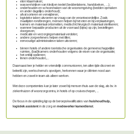
eten klaarmaken;
wassen/strijken van kledij en textiel (beddenlakens, handdoeken, …);
onderhouden en schoonmaken van de woonomgeving (bedden opmaken
en ander dagelijks onderhoud);
afval sorteren en verwijderen;
logistieke taken uitvoeren op vraag van de verantwoordelijke. Zoals
maaltijden rondbrengen, mensen helpen bij het eten en bij verplaatsingen,
kamers en materiaal ontsmetten, medisch/chirurgisch materiaal steriliseren;
wanneer bepaalde producten uit de voorraad (bijna) op zijn, bestellingen
doorgeven;
medicatie en verzorgingsmateriaal verdelen;
andere zorgverleners helpen met tillen;
eenvoudige administratieve taken uitvoeren;
binnen hotels of andere toeristische organisaties de gemeenschappelijke
ruimtes, (bad)kamers onderhouden volgens de eisen van de organisatie;
het ontbijt opdienen;
linnen onderhouden,...
Daarnaast leer je helder en vriendelijk communiceren, ten allen tijde discreet en
beleefd zijn, werkschema's opvolgen, herkennen waar je cliënten nood aan
hebben en zowel in team als alleen werken.
Met deze competenties kan je later zowel bij mensen thuis aan de slag, als bv. in
ziekenhuizen of woonzorgcentra, in hotels of op cruiseschepen, ...
De focus in de opleiding ligt op de beroepskwalificaties van
huishoudhulp,
logistiek assistent
in de zorg en
medewerker kamerdienst
.