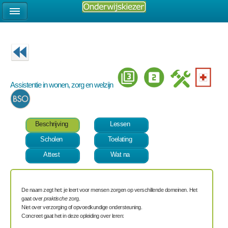
Assistentie in wonen, zorg en welzijn
Beschrijving
Lessen
Scholen
Toelating
Attest
Wat na
De naam zegt het: je leert voor mensen zorgen op verschillende domeinen. Het
gaat over
praktische
zorg.
Niet over verzorging of opvoedkundige ondersteuning.
Concreet gaat het in deze opleiding over leren: