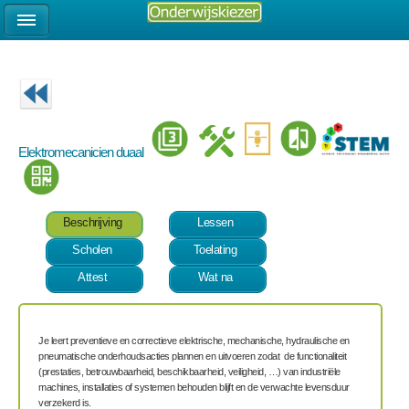
Elektromecanicien duaal
Beschrijving
Lessen
Scholen
Toelating
Attest
Wat na
Je leert preventieve en correctieve elektrische, mechanische, hydraulische en
pneumatische onderhoudsacties plannen en uitvoeren zodat de functionaliteit
(prestaties, betrouwbaarheid, beschikbaarheid, veiligheid, …) van industriële
machines, installaties of systemen behouden blijft en de verwachte levensduur
verzekerd is.