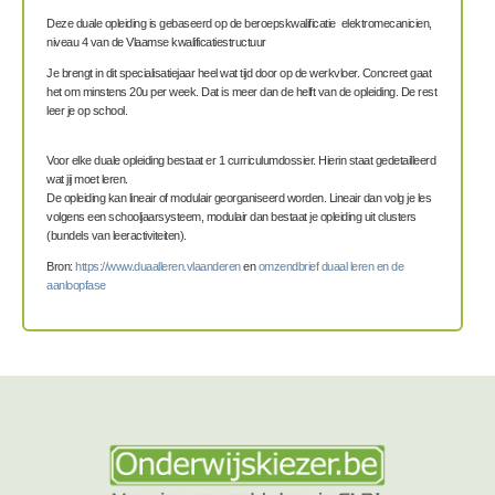
Deze duale opleiding is gebaseerd op de beroepskwalificatie elektromecanicien,
niveau 4 van de Vlaamse kwalificatiestructuur
Je brengt in dit specialisatiejaar
heel wat tijd door op de werkvloer. Concreet gaat
het om minstens 20u per week. Dat is meer dan de helft van de opleiding. De rest
leer je op school.
Voor elke duale opleiding bestaat er 1 c
u
rri
culumdossier. Hierin st
aat gedetailleerd
wat jij moet leren.
De opleiding kan lineair of modulair georganiseerd worden. Lineair dan
volg je les
volgens een schooljaarsys
teem, modulair dan bestaat je opleiding uit clusters
(bundels van leeractiviteiten).
Bron:
https://www.duaalleren.vlaanderen
en
omzendbrief duaal leren en de
aanloopfase