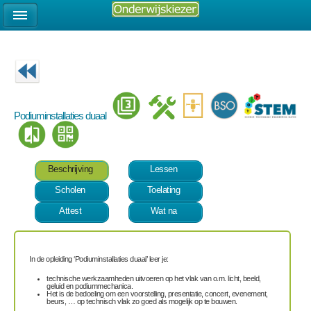
Podiuminstallaties duaal
Beschrijving
Lessen
Scholen
Toelating
Attest
Wat na
In de opleiding ‘Podiuminstallaties duaal’ leer je:
technische werkzaamheden uitvoeren op het vlak van o.m. licht, beeld,
geluid en podiummechanica.
Het is de bedoeling om een voorstelling, presentatie, concert, evenement,
beurs, … op technisch vlak zo goed als mogelijk op te bouwen.