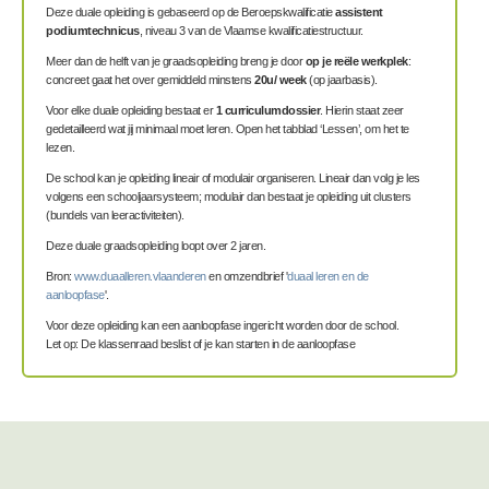
Deze duale opleiding is gebaseerd op de Beroepskwalificatie
assistent
podiumtechnicus
, niveau 3 van de Vlaamse kwalificatiestructuur.
Meer dan de helft van je graadsopleiding breng je door
op je reële werkplek
:
concreet gaat het over gemiddeld minstens
20u/ week
(op jaarbasis).
Voor elke duale opleiding bestaat er
1 curriculumdossier
. Hierin staat zeer
gedetailleerd wat jij minimaal moet leren. Open het tabblad ‘Lessen’, om het te
lezen.
De school kan je opleiding lineair of modulair organiseren. Lineair dan volg je les
volgens een schooljaarsysteem; modulair dan bestaat je opleiding uit clusters
(bundels van leeractiviteiten).
Deze duale graadsopleiding loopt over 2 jaren.
Bron:
www.duaalleren.vlaanderen
en omzendbrief '
duaal leren en de
aanloopfase
'.
Voor deze opleiding kan een aanloopfase ingericht worden door de school.
Let op: De klassenraad beslist of je kan starten in de aanloopfase