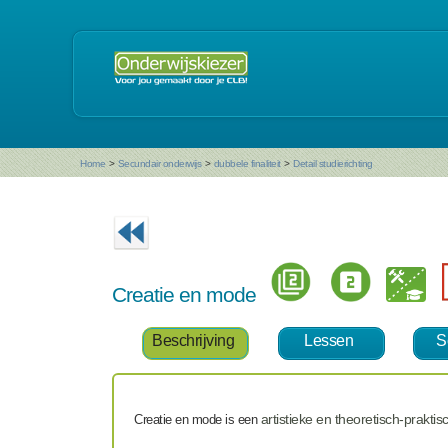
Home
>
Secundair onderwijs
>
dubbele finaliteit
>
Detail studierichting
Creatie en mode
Beschrijving
Lessen
S
artistieke en theoretisch-praktis
Creatie en mode is een