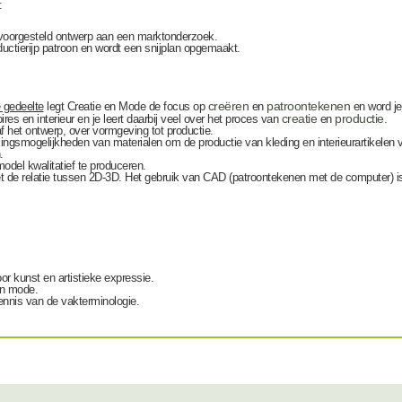
:
voorgesteld ontwerp aan een marktonderzoek.
ductierijp patroon en wordt een snijplan opgemaakt.
creëren
patroontekenen
 gedeelte
legt Creatie en Mode de focus op
en
en word je
creatie
productie.
res en interieur en je leert daarbij veel over het proces van
en
f het ontwerp, over vormgeving tot productie.
kingsmogelijkheden van materialen om de productie van kleding en interieurartikelen 
.
odel kwalitatief te produceren.
t de relatie tussen 2D-3D. Het gebruik van CAD (patroontekenen met de computer) i
or kunst en artistieke expressie.
in mode.
nnis van de vakterminologie.