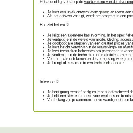
Het accent ligt vooral op de
voorbereiding van de uitvoering
vormgeven
Je leert een uniek ontwerp
en toetst een 
Als het ontwerp vastligt, wordt het omgezet in een pro
Hoe ziet het eruit?
Je krijgt een
algemene basisvorming.
In het
specifieke
Je verdiept je in de wereld van mode, kleding, accessoi
Je doorloopt alle stappen van een creatief proces vana
Je leert inzicht verwerven in de verwerkings- en afwer
Je leert technieken beheersen om patronen te tekenen
Je verdiept je in de technieken en materialen om een m
Voor het patroontekenen en de vormgeving werk je me
technisch dossier
Je brengt alles samen in een
.
Interesses?
Je bent graag creatief bezig en je bent gefascineerd do
Je hebt een sterke interesse voor evoluties en trends 
Van belang zijn je communicatieve vaardigheden en ke