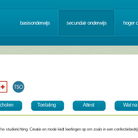
basisonderwijs
secundair onderwijs
hoger 
cholen
Toelating
Attest
Wat na
che
studierichting. Creatie en mode leidt leerlingen op om zoals in een confectiebedri