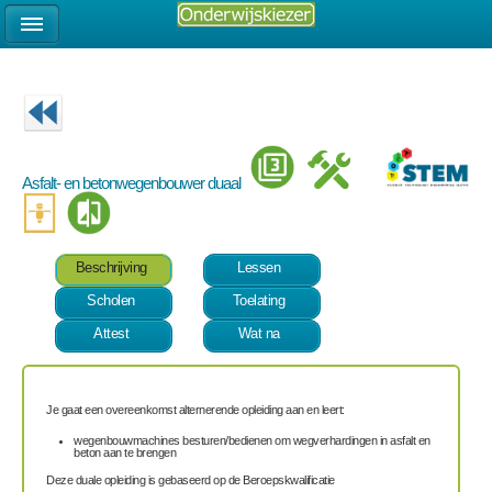
Asfalt- en betonwegenbouwer duaal
Beschrijving
Lessen
Scholen
Toelating
Attest
Wat na
Je gaat een overeenkomst alternerende opleiding aan en leert:
wegenbouwmachines besturen/bedienen om wegverhardingen in asfalt en
beton aan te brengen
Deze duale opleiding is gebaseerd op de Beroepskwalificatie