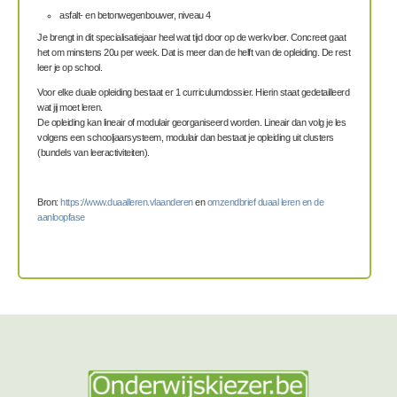
asfalt- en betonwegenbouwer, niveau 4
Je brengt in dit specialisatiejaar
heel wat tijd door op de werkvloer. Concreet gaat
het om minstens 20u per week. Dat is meer dan de helft van de opleiding. De rest
leer je op school.
Voor elke duale opleiding bestaat er 1 c
u
rri
culumdossier. Hierin st
aat gedetailleerd
wat jij moet leren.
De opleiding kan lineair of modulair georganiseerd worden. Lineair dan
volg je les
volgens een schooljaarsys
teem, modulair dan bestaat je opleiding uit clusters
(bundels van leeractiviteiten).
Bron:
https://www.duaalleren.vlaanderen
en
omzendbrief duaal leren en de
aanloopfase