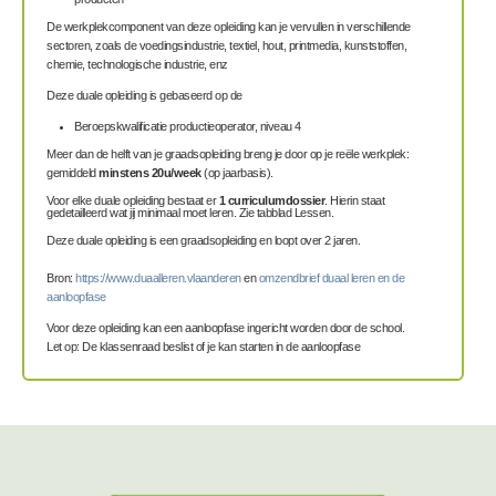
De werkplekcomponent van deze opleiding kan je vervullen in verschillende
sectoren, zoals de voedingsindustrie, textiel, hout, printmedia, kunststoffen,
chemie, technologische industrie, enz
Deze duale opleiding is gebaseerd op de
Beroepskwalificatie productieoperator, niveau 4
Meer dan de helft van je graadsopleiding breng je door op je reële werkplek:
gemiddeld
minstens 20u/week
(op jaarbasis).
Voor elke duale opleiding bestaat er
1 curriculumdossier
. Hierin staat
gedetailleerd wat jij minimaal moet leren. Zie tabblad Lessen.
Deze duale opleiding is een graadsopleiding en loopt over 2 jaren.
Bron:
https://www.duaalleren.vlaanderen
en
omzendbrief duaal leren en de
aanloopfase
Voor deze opleiding kan een aanloopfase ingericht worden door de school.
Let op: De klassenraad beslist of je kan starten in de aanloopfase