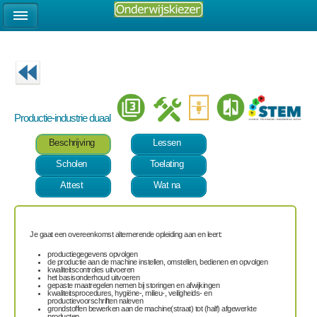
Productie-industrie duaal
Beschrijving
Lessen
Scholen
Toelating
Attest
Wat na
Je gaat een overeenkomst alternerende opleiding aan en leert:
productiegegevens opvolgen
de productie aan de machine instellen, omstellen, bedienen en opvolgen
kwaliteitscontroles uitvoeren
het basisonderhoud uitvoeren
gepaste maatregelen nemen bij storingen en afwijkingen
kwaliteitsprocedures, hygiëne-, milieu-, veiligheids- en
productievoorschriften naleven
grondstoffen bewerken aan de machine(straat) tot (half) afgewerkte
producten