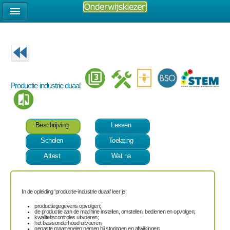
Productie-industrie duaal
Beschrijving
Lessen
Scholen
Toelating
Attest
Wat na
In de opleiding 'productie-industrie duaal' leer je:
productiegegevens opvolgen;
de productie aan de machine instellen, omstellen, bedienen en opvolgen;
kwaliteitscontroles uitvoeren;
het basisonderhoud uitvoeren;
gepaste maatregelen nemen bij storingen en afwijkingen;