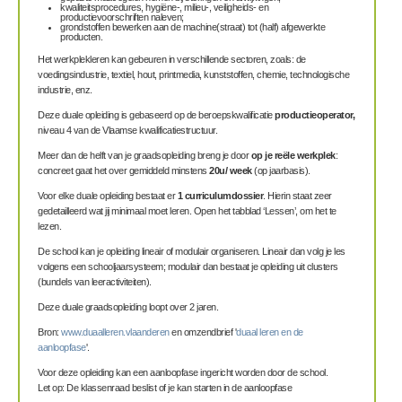
kwaliteitsprocedures, hygiëne-, milieu-, veiligheids- en
productievoorschriften naleven;
grondstoffen bewerken aan de machine(straat) tot (half) afgewerkte
producten.
Het werkplekleren kan gebeuren in verschillende sectoren, zoals: de
voedingsindustrie, textiel, hout, printmedia, kunststoffen, chemie, technologische
industrie, enz.
Deze duale opleiding is gebaseerd op de b
eroepskwalificatie
productieoperator,
niveau 4 van de Vlaamse kwalificatiestructuur.
Meer dan de helft van je graadsopleiding breng je door
op je reële werkplek
:
concreet gaat het over gemiddeld minstens
20u/ week
(op jaarbasis).
Voor elke duale opleiding bestaat er
1 curriculumdossier
. Hierin staat zeer
gedetailleerd wat jij minimaal moet leren. Open het tabblad ‘Lessen’, om het te
lezen.
De school kan je opleiding lineair of modulair organiseren. Lineair dan volg je les
volgens een schooljaarsysteem; modulair dan bestaat je opleiding uit clusters
(bundels van leeractiviteiten).
Deze duale graadsopleiding loopt over 2 jaren.
Bron:
www.duaalleren.vlaanderen
en omzendbrief '
duaal leren en de
aanloopfase
'.
Voor deze opleiding kan een aanloopfase ingericht worden door de school.
Let op: De klassenraad beslist of je kan starten in de aanloopfase