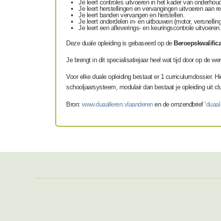
Je leert controles uitvoeren in het kader van onderhoud
Je leert herstellingen en vervangingen uitvoeren aan 
Je leert banden vervangen en herstellen.
Je leert onderdelen in- en uitbouwen (motor, versnelli
Je leert een afleverings- en keuringscontrole uitvoeren.
Deze duale opleiding is gebaseerd op de
Beroepskwalifica
Je brengt in dit specialisatiejaar heel wat tijd door op de 
Voor elke duale opleiding bestaat er 1 curriculumdossier. Hie
schooljaarsysteem, modulair dan bestaat je opleiding uit clu
Bron:
www.duaalleren.vlaanderen
en de omzendbrief ‘
duaal