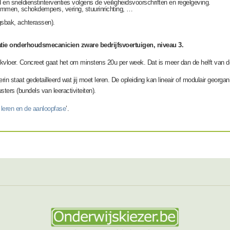
 en sneldienstinterventies volgens de veiligheidsvoorschriften en regelgeving.
remmen, schokdempers, vering, stuurinrichting, …
ngsbak, achterassen).
tie onderhoudsmecanicien zware bedrijfsvoertuigen, niveau 3.
werkvloer. Concreet gaat het om minstens 20u per week. Dat is meer dan de helft van de
rin staat gedetailleerd wat jij moet leren. De opleiding kan lineair of modulair georga
sters (bundels van leeractiviteiten).
 leren en de aanloopfase
’.