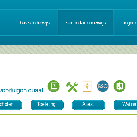
basisonderwijs
secundair onderwijs
hoger 
svoertuigen duaal
cholen
Toelating
Attest
Wat na