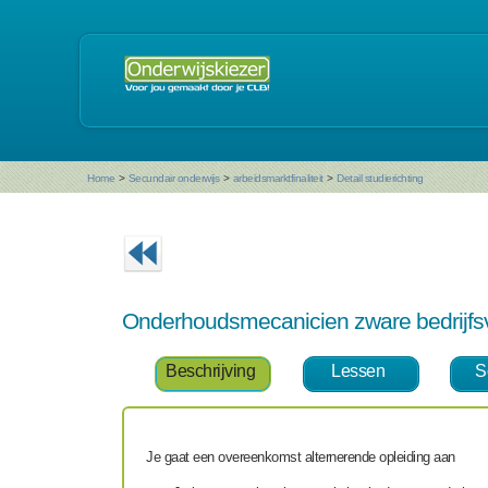
Home
>
Secundair onderwijs
>
arbeidsmarktfinaliteit
>
Detail studierichting
Onderhoudsmecanicien zware bedrijf
Beschrijving
Lessen
S
Je gaat een overeenkomst alternerende opleiding aan