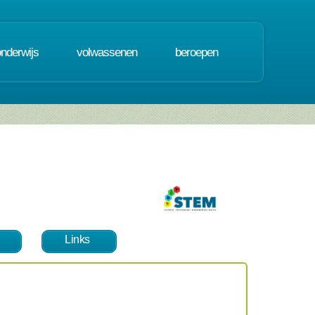
onderwijs
volwassenen
beroepen
Links