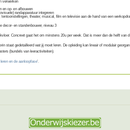
n verwerken
n en op- en afbouwen
diovisuele) randapparatuur integreren
tentoonstellingen, theater, musical, film en televisie aan de hand van een werkopdr
ie decor- en standenbouwer, niveau 3
werkvloer. Concreet gaat het om minstens 20u per week. Dat is meer dan de helft van de
rin staat gedetailleerd wat jij moet leren. De opleiding kan lineair of modulair georga
sters (bundels van leeractiviteiten).
 leren en de aanloopfase
’.