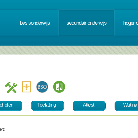
basisonderwijs
secundair onderwijs
hoger 
cholen
Toelating
Attest
Wat na
ert: