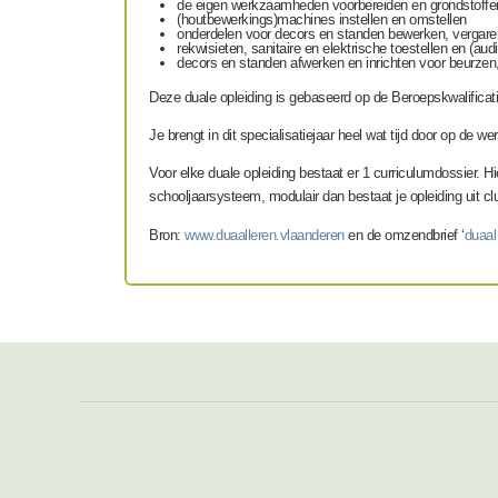
de eigen werkzaamheden voorbereiden en grondstoffe
(houtbewerkings)machines instellen en omstellen
onderdelen voor decors en standen bewerken, vergare
rekwisieten, sanitaire en elektrische toestellen en (au
decors en standen afwerken en inrichten voor beurzen, 
Deze duale opleiding is gebaseerd op de
Beroepskwalificat
Je brengt in dit specialisatiejaar heel wat tijd door op de 
Voor elke duale opleiding bestaat er 1 curriculumdossier. Hie
schooljaarsysteem, modulair dan bestaat je opleiding uit clu
Bron:
www.duaalleren.vlaanderen
en de omzendbrief ‘
duaal