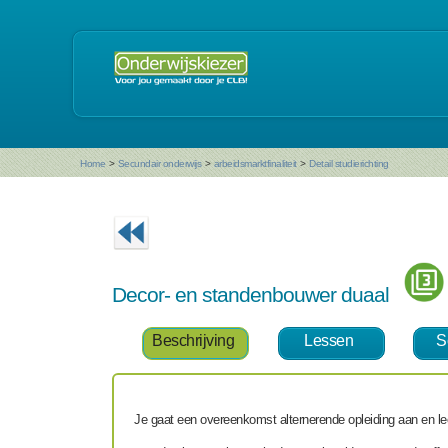
Home
>
Secundair onderwijs
>
arbeidsmarktfinaliteit
>
Detail studierichting
Decor- en standenbouwer duaal
Beschrijving
Lessen
S
Je gaat een overeenkomst alternerende opleiding aan en le