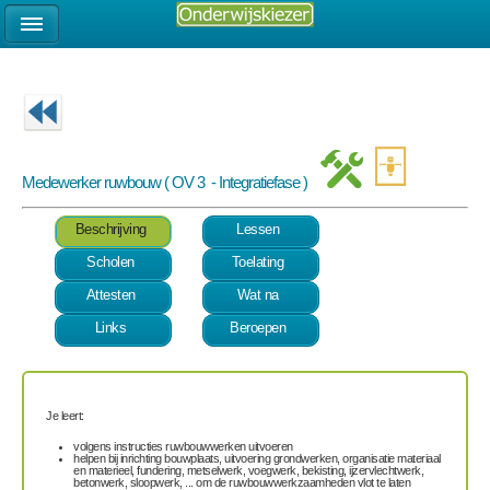
Medewerker ruwbouw ( OV 3 - Integratiefase )
Beschrijving
Lessen
Scholen
Toelating
Attesten
Wat na
Links
Beroepen
Je leert:
volgens instructies ruwbouwwerken uitvoeren
helpen bij inrichting bouwplaats, uitvoering grondwerken, organisatie materiaal
en materieel, fundering, metselwerk, voegwerk, bekisting, ijzervlechtwerk,
betonwerk, sloopwerk, ... om de ruwbouwwerkzaamheden vlot te laten