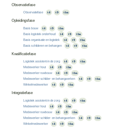
Observatiefase
Observatiefase
t 4
t 9
t ba
Opleidingsfase
Basis bouw
t 4
t 9
t ba
Basis logistiek onderhoud
t 4
t 9
t ba
Basis organisatie en logistiek
t 4
t 9
t ba
Basis schilderen en behangen
t 4
t 9
t ba
Kwalificatiefase
Logistiek assistent in de zorg
t 4
t 9
t ba
Medewerker hout
t 4
t 9
t ba
Medewerker ruwbouw
t 4
t 9
t ba
Medewerker schilder- en behangwerken
t 4
t 9
t ba
Winkelmedewerker
t 4
t 9
t ba
Integratiefase
Logistiek assistent in de zorg
t 4
t 9
t ba
Medewerker hout
t 4
t 9
t ba
Medewerker ruwbouw
t 4
t 9
t ba
Medewerker schilder- en behangwerken
t 4
t 9
t ba
Winkelmedewerker
t 4
t 9
t ba