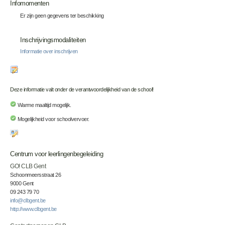
Infomomenten
Er zijn geen gegevens ter beschikking
Inschrijvingsmodaliteiten
Informatie over inschrijven
Deze informatie valt onder de verantwoordelijkheid van de school!
Warme maaltijd mogelijk.
Mogelijkheid voor schoolvervoer.
Centrum voor leerlingenbegeleiding
GO! CLB Gent
Schoonmeersstraat 26
9000 Gent
09 243 79 70
info@clbgent.be
http://www.clbgent.be