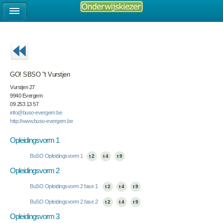
GO! SBSO "t Vurstjen
Vurstjen 27
9940 Evergem
09 253 13 57
info@buso-evergem.be
http://www.buso-evergem.be
Opleidingsvorm 1
BuSO Opleidingsvorm 1
t 2
t 4
t 9
Opleidingsvorm 2
BuSO Opleidingsvorm 2 fase 1
t 2
t 4
t 9
BuSO Opleidingsvorm 2 fase 2
t 2
t 4
t 9
Opleidingsvorm 3