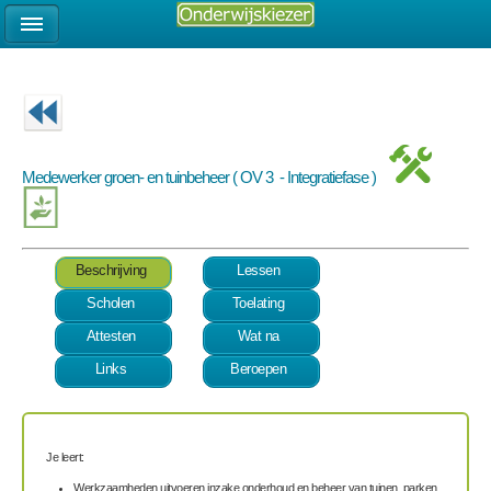
Medewerker groen- en tuinbeheer ( OV 3 - Integratiefase )
Beschrijving
Lessen
Scholen
Toelating
Attesten
Wat na
Links
Beroepen
Je leert:
Werkzaamheden uitvoeren inzake onderhoud en beheer van tuinen, parken