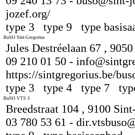
09 240 13 73 - buso@sint-jo
jozef.org/
type 3 type 9 type basis
BuSO Sint-Gregorius
Jules Destréelaan 67 , 905
09 210 01 50 - info@sintgre
https://sintgregorius.be/bus
type 3 type 4 type 7 ty
BuSO VTS 3
Breedstraat 104 , 9100 Sint
03 780 53 61 - dir.vtsbuso@v