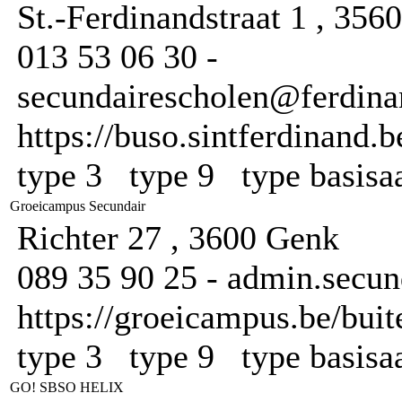
St.-Ferdinandstraat 1 , 35
013 53 06 30 -
secundairescholen@ferdinan
https://buso.sintferdinand.b
type 3 type 9 type basis
Groeicampus Secundair
Richter 27 , 3600 Genk
089 35 90 25 - admin.secu
https://groeicampus.be/bui
type 3 type 9 type basis
GO! SBSO HELIX