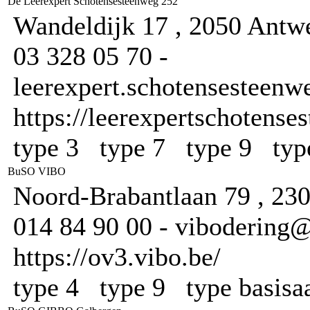
De Leerexpert Schotensesteenweg 252
Wandeldijk 17 , 2050 Antw
03 328 05 70 -
leerexpert.schotensesteenw
https://leerexpertschotense
type 3 type 7 type 9 typ
BuSO VIBO
Noord-Brabantlaan 79 , 23
014 84 90 00 - vibodering@
https://ov3.vibo.be/
type 4 type 9 type basis