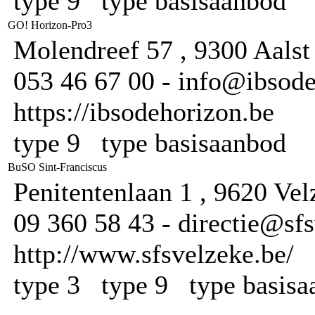
type 9 type basisaanbod
GO! Horizon-Pro3
Molendreef 57 , 9300 Aalst
053 46 67 00 - info@ibsode
https://ibsodehorizon.be
type 9 type basisaanbod
BuSO Sint-Franciscus
Penitentenlaan 1 , 9620 Ve
09 360 58 43 - directie@sfs
http://www.sfsvelzeke.be/
type 3 type 9 type basis