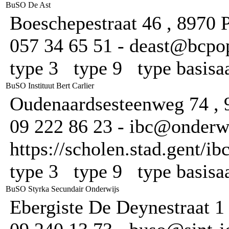
BuSO De Ast
Boeschepestraat 46 , 8970 
057 34 65 51 - deast@bcpop
type 3 type 9 type basis
BuSO Instituut Bert Carlier
Oudenaardsesteenweg 74 , 
09 222 86 23 - ibc@onderwi
https://scholen.stad.gent/ib
type 3 type 9 type basis
BuSO Styrka Secundair Onderwijs
Ebergiste De Deynestraat 1