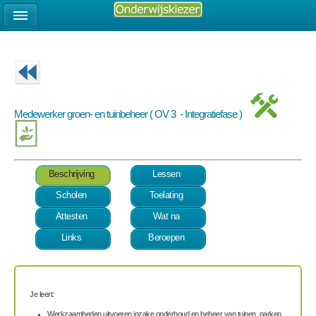
Medewerker groen- en tuinbeheer ( OV 3 - Integratiefase )
Beschrijving
Lessen
Scholen
Toelating
Attesten
Wat na
Links
Beroepen
Je leert:
Werkzaamheden uitvoeren inzake onderhoud en beheer van tuinen, parken