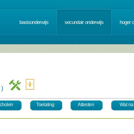
basisonderwijs
secundair onderwijs
hoger 
se )
cholen
Toelating
Attesten
Wat na