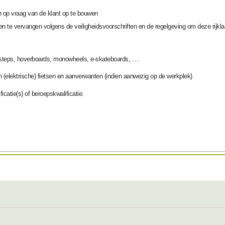
n op vraag van de klant op te bouwen
 en te vervangen volgens de veiligheidsvoorschriften en de regelgeving om deze rijkl
e-steps, hoverboards, monowheels, e-skateboards, …
n (elektrische) fietsen en aanverwanten (indien aanwezig op de werkplek)
icatie(s) of beroepskwalificatie: