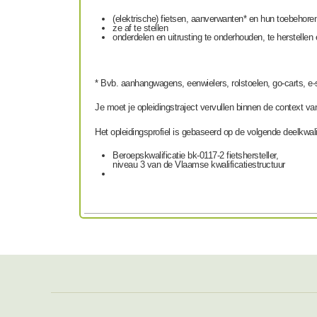
(elektrische) fietsen, aanverwanten* en hun toebehore
ze af te stellen
onderdelen en uitrusting te onderhouden, te herstellen
* Bvb. aanhangwagens, eenwielers, rolstoelen, go-carts, 
Je moet je opleidingstraject vervullen binnen de context va
Het opleidingsprofiel is gebaseerd op de volgende deelkwalif
Beroepskwalificatie bk-0117-2 fietshersteller,
niveau 3 van de Vlaamse kwalificatiestructuur