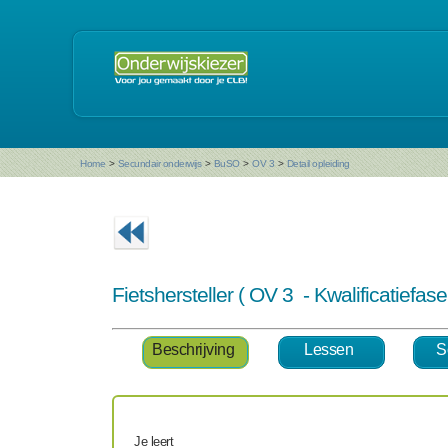
Home
>
Secundair onderwijs
>
BuSO
>
OV 3
>
Detail opleiding
Fietshersteller ( OV 3 - Kwalificatiefa
Beschrijving
Lessen
S
Je leert