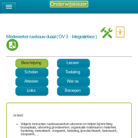
Medewerker ruwbouw duaal ( OV 3 - Integratiefase )
Beschrijving
Lessen
Scholen
Toelating
Attesten
Wat na
Links
Beroepen
Je leert
Volgens instructies ruwbouwwerken uitvoeren en helpen bij inrichting
bouwplaats, uitvoering grondwerken, organisatie materiaal en materieel,
fundering, metselwerk, voegwerk, bekisting, ijzervlechtwerk, betonwerk,
sloopwerk, ...