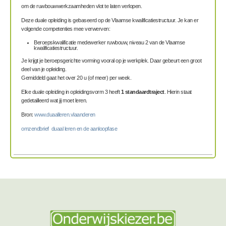
om de ruwbouwwerkzaamheden vlot te laten verlopen.
Deze duale opleiding is gebaseerd op de Vlaamse kwalificatiestructuur. Je kan er
volgende competenties mee verwerven:
Beroepskwalificatie medewerker ruwbouw, niveau 2 van de Vlaamse
kwalificatiestructuur.
Je krijgt je beroepsgerichte vorming vooral op je werkplek. Daar gebeurt een groot
deel van je opleiding.
Gemiddeld gaat het over 20 u (of meer) per week.
Elke duale opleiding in opleidingsvorm 3 heeft
1 standaardtraject
. Hierin staat
gedetailleerd wat jij moet leren.
Bron:
www.duaalleren.vlaanderen
omzendbrief duaal leren en de aanloopfase