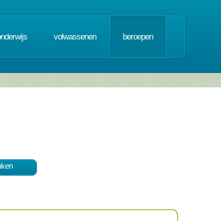
onderwijs
volwassenen
beroepen
nken