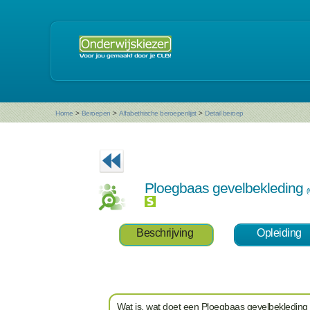
Home
>
Beroepen
>
Alfabethische beroepenlijst
>
Detail beroep
Ploegbaas gevelbekleding
(
Beschrijving
Opleiding
Wat is, wat doet een Ploegbaas gevelbekleding