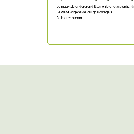
Je maakt de ondergrond klaar en brengt waterdichth
Je werkt volgens de veiligheidsregels.
Je leidt een team.