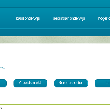
basisonderwijs
secundair onderwijs
hoger 
M/V/X)
Arbeidsmarkt
Beroepssector
Li
 ?