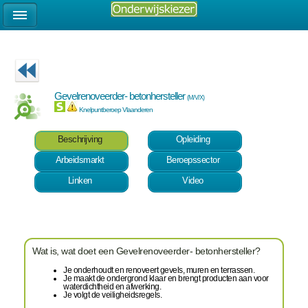
Gevelrenoveerder- betonhersteller
(M/V/X)
Knelpuntberoep Vlaanderen
Beschrijving
Opleiding
Arbeidsmarkt
Beroepssector
Linken
Video
Wat is, wat doet een Gevelrenoveerder- betonhersteller?
Je onderhoudt en renoveert gevels, muren en terrassen.
Je maakt de ondergrond klaar en brengt producten aan voor
waterdichtheid en afwerking.
Je volgt de veiligheidsregels.