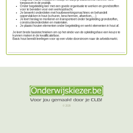
toepassen in de praktijk.
Onder begeleiding leer met een goede organisatie te werken en grondstoffen
voor te bereiden voor een werkopdracht.
Je
bewerkt
onderdelen
met houtbewerkingsmachines
en
behandelt
oppervlakken in hout
(schuren, beschermen, afwerken,…)
Je leert
beslag te monteren
en
transporteert
onder begeleiding grondstoffen,
constructieonderdelen en materialen.
Je
plaatst
houten elementen onder begeleiding en
werkt
elementen in hout
af.
Je leert brede basistechnieken om op het einde van de opleidingsfase een keuze te
kunnen maken in de kwalificatiefase.
Basis hout bereidt leerlingen voor op een vlotte doorstroom naar de arbeidsmarkt.
© 2026