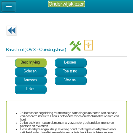
Basis hout ( OV 3 - Opleidingsfase )
Beschrijving
Lessen
Scholen
Toelating
Attesten
Wat na
Links
Je leert onder begeleiding routinematige handelingen uitvoeren aan de hand
van concrete instructies zoals het
voorbereiden en machinaal bewerken van
hout
.
Je leert ook om houten elementen te
verzamelen, behandelen, monteren,
plaatsen en afwerken
.
Het is daarbij belangrijk dat je rekening houdt met
regels en afspraken
voor
veiligheid, milieu, kwaliteit en welzijn en dat je je basiskennis hierover kunt