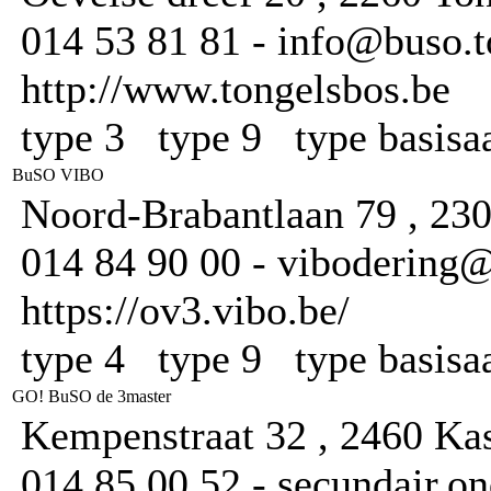
014 53 81 81 - info@buso.t
http://www.tongelsbos.be
type 3 type 9 type basis
BuSO VIBO
Noord-Brabantlaan 79 , 23
014 84 90 00 - vibodering@
https://ov3.vibo.be/
type 4 type 9 type basis
GO! BuSO de 3master
Kempenstraat 32 , 2460 Kas
014 85 00 52 - secundair.o