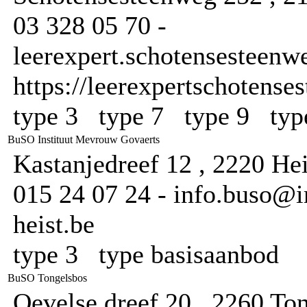
03 328 05 70 -
leerexpert.schotensesteenw
https://leerexpertschotense
type 3 type 7 type 9 typ
BuSO Instituut Mevrouw Govaerts
Kastanjedreef 12 , 2220 He
015 24 07 24 - info.buso@i
heist.be
type 3 type basisaanbod
BuSO Tongelsbos
Oevelse dreef 20 , 2260 To