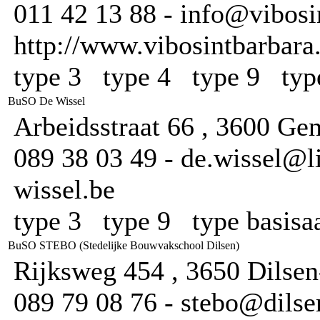
011 42 13 88 - info@vibosi
http://www.vibosintbarbara
type 3 type 4 type 9 typ
BuSO De Wissel
Arbeidsstraat 66 , 3600 Ge
089 38 03 49 - de.wissel@l
wissel.be
type 3 type 9 type basis
BuSO STEBO (Stedelijke Bouwvakschool Dilsen)
Rijksweg 454 , 3650 Dilse
089 79 08 76 - stebo@dilse