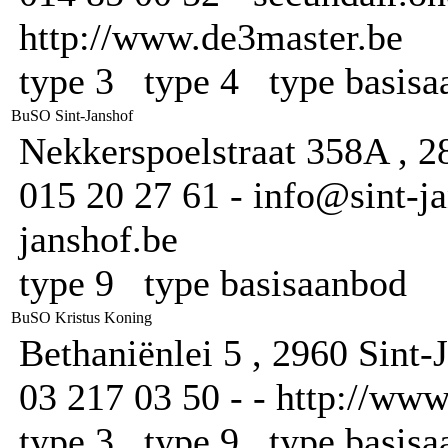
http://www.de3master.be
type 3 type 4 type basis
BuSO Sint-Janshof
Nekkerspoelstraat 358A , 
015 20 27 61 - info@sint-ja
janshof.be
type 9 type basisaanbod
BuSO Kristus Koning
Bethaniënlei 5 , 2960 Sint-
03 217 03 50 - - http://ww
type 3 type 9 type basis