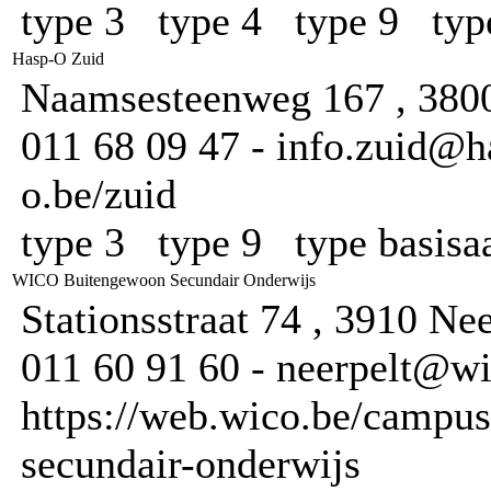
type 3 type 4 type 9 typ
Hasp-O Zuid
Naamsesteenweg 167 , 3800
011 68 09 47 - info.zuid@h
o.be/zuid
type 3 type 9 type basis
WICO Buitengewoon Secundair Onderwijs
Stationsstraat 74 , 3910 Nee
011 60 91 60 - neerpelt@wi
https://web.wico.be/campu
secundair-onderwijs