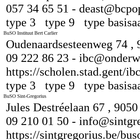
057 34 65 51 - deast@bcpop
type 3 type 9 type basis
BuSO Instituut Bert Carlier
Oudenaardsesteenweg 74 , 
09 222 86 23 - ibc@onderwi
https://scholen.stad.gent/ib
type 3 type 9 type basis
BuSO Sint-Gregorius
Jules Destréelaan 67 , 905
09 210 01 50 - info@sintgre
https://sintgregorius.be/bus