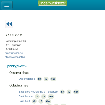
BuSO De Ast
Boeschepestraat 46
8970 Poperinge
057 34 65 51
deast@bcpop.be
http://www.deast.be
Opleidingsvorm 3
Observatiefase
Observatiefase
t 3
t 9
t ba
Opleidingsfase
Basis groenvoorziening en - decoratie
t 3
t 9
t ba
Basis horeca
t 3
t 9
t ba
Basis hout
t 3
t 9
t ba