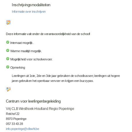
Inschrijvingsmodaliteiten
Informatie over inschrijven
Deze informatie valt onder de verantwoordelijkheid van de school!
Internaat mogelijk.
Warme maaltijd mogelijk.
Mogelijkheid voor schoolvervoer.
Opmerking
Leerlingen uit 1ste, 2de en 3de jaar gebruiken de schoolbussen; leerlingen uit hogere
jaren gebruiken het openbaar vervoer en krijgen een buzzypas.
Centrum voor leerlingenbegeleiding
Vrij CLB Westhoek-Houtland Regio Poperinge
Rekhof 22
8970 Poperinge
057 33 43 28
info.poperinge@clbwhl.be