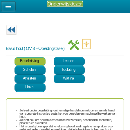
Basis hout ( OV 3 - Opleidingsfase )
Beschrijving
Lessen
Scholen
Toelating
Attesten
Wat na
Links
Je leert onder begeleiding routinematige handelingen uitvoeren aan de hand
van concrete instructies zoals het
voorbereiden en machinaal bewerken van
hout
.
Je leert ook om houten elementen te
verzamelen, behandelen, monteren,
plaatsen en afwerken
.
Het is daarbij belangrijk dat je rekening houdt met
regels en afspraken
voor
veiligheid, milieu, kwaliteit en welzijn en dat je je basiskennis hierover kunt