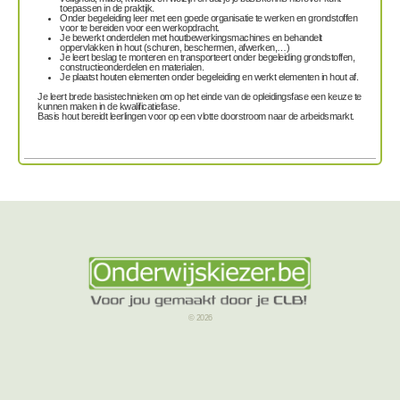
toepassen in de praktijk.
Onder begeleiding leer met een goede organisatie te werken en grondstoffen
voor te bereiden voor een werkopdracht.
Je
bewerkt
onderdelen
met houtbewerkingsmachines
en
behandelt
oppervlakken in hout
(schuren, beschermen, afwerken,…)
Je leert
beslag te monteren
en
transporteert
onder begeleiding grondstoffen,
constructieonderdelen en materialen.
Je
plaatst
houten elementen onder begeleiding en
werkt
elementen in hout
af.
Je leert brede basistechnieken om op het einde van de opleidingsfase een keuze te
kunnen maken in de kwalificatiefase.
Basis hout bereidt leerlingen voor op een vlotte doorstroom naar de arbeidsmarkt.
© 2026