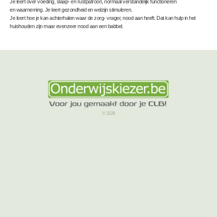
Je leert over voeding, slaap- en rustpatroon, normaal verstandelijk functioneren
en waarneming. Je leert gezondheid en welzijn stimuleren.
Je leert hoe je kan achterhalen waar de zorg- vrager, nood aan heeft. Dat kan hulp in het
huishouden zijn maar evenzeer nood aan een babbel.
© 2026