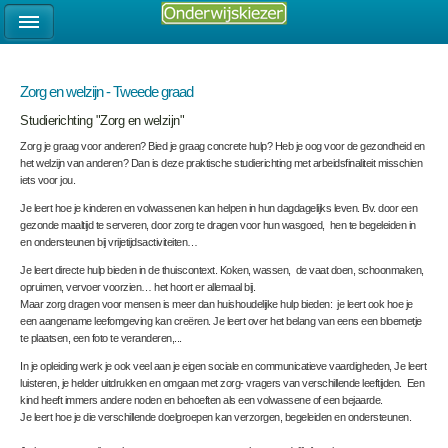
Zorg en welzijn - Tweede graad
Studierichting "Zorg en welzijn"
Zorg je graag voor anderen? Bied je graag concrete hulp? Heb je oog voor de gezondheid en
het welzijn van anderen? Dan is deze praktische studierichting met arbeidsfinaliteit misschien
iets voor jou.
Je leert hoe je kinderen en volwassenen kan helpen in hun dagdagelijks leven. Bv. door een
gezonde maaltijd te serveren, door zorg te dragen voor hun wasgoed, hen te begeleiden in
en ondersteunen bij vrijetijdsactiviteiten…
Je leert directe hulp bieden in de thuiscontext. Koken, wassen, de vaat doen, schoonmaken,
opruimen, vervoer voorzien… het hoort er allemaal bij.
Maar zorg dragen voor mensen is meer dan huishoudelijke hulp bieden: je leert ook hoe je
een aangename leefomgeving kan creëren. Je leert over het belang van eens een bloemetje
te plaatsen, een foto te veranderen,...
In je opleiding werk je ook veel aan je eigen sociale en communicatieve vaardigheden, Je leert
luisteren, je helder uitdrukken en omgaan met zorg- vragers van verschillende leeftijden. Een
kind heeft immers andere noden en behoeften als een volwassene of een bejaarde.
Je leert hoe je die verschillende doelgroepen kan verzorgen, begeleiden en ondersteunen.