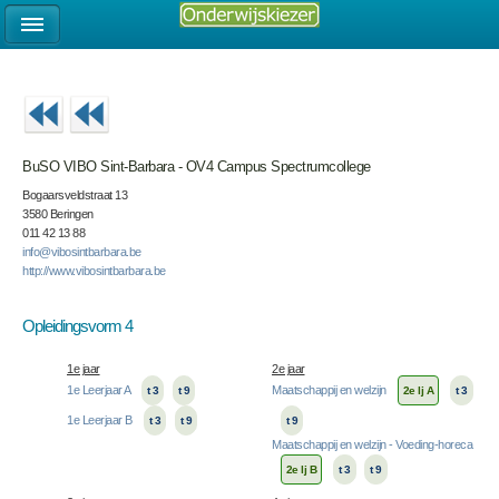
BuSO VIBO Sint-Barbara - OV4 Campus Spectrumcollege
Bogaarsveldstraat 13
3580 Beringen
011 42 13 88
info@vibosintbarbara.be
http://www.vibosintbarbara.be
Opleidingsvorm 4
1e jaar
2e jaar
1e Leerjaar A
Maatschappij en welzijn
t 3
t 9
2e lj A
t 3
1e Leerjaar B
t 3
t 9
t 9
Maatschappij en welzijn - Voeding-horeca
2e lj B
t 3
t 9