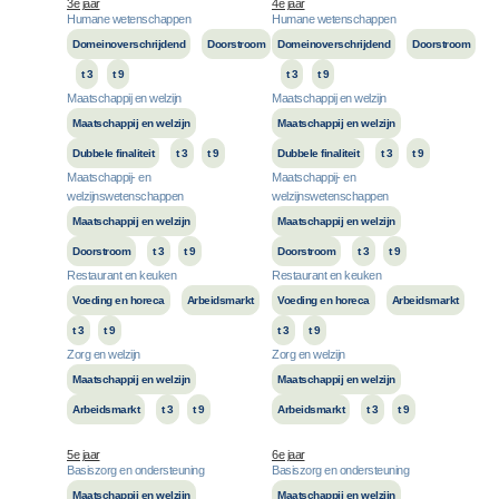
3e jaar
4e jaar
Humane wetenschappen
Humane wetenschappen
Domeinoverschrijdend
Doorstroom
Domeinoverschrijdend
Doorstroom
t 3
t 9
t 3
t 9
Maatschappij en welzijn
Maatschappij en welzijn
Maatschappij en welzijn
Maatschappij en welzijn
Dubbele finaliteit
t 3
t 9
Dubbele finaliteit
t 3
t 9
Maatschappij- en
Maatschappij- en
welzijnswetenschappen
welzijnswetenschappen
Maatschappij en welzijn
Maatschappij en welzijn
Doorstroom
t 3
t 9
Doorstroom
t 3
t 9
Restaurant en keuken
Restaurant en keuken
Voeding en horeca
Arbeidsmarkt
Voeding en horeca
Arbeidsmarkt
t 3
t 9
t 3
t 9
Zorg en welzijn
Zorg en welzijn
Maatschappij en welzijn
Maatschappij en welzijn
Arbeidsmarkt
t 3
t 9
Arbeidsmarkt
t 3
t 9
5e jaar
6e jaar
Basiszorg en ondersteuning
Basiszorg en ondersteuning
Maatschappij en welzijn
Maatschappij en welzijn