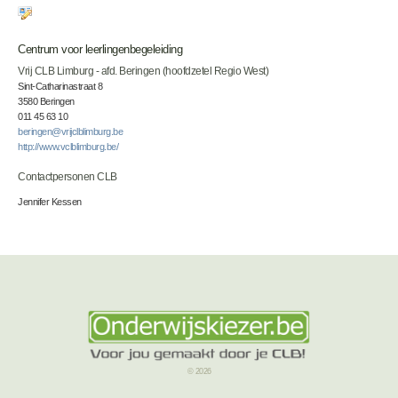
Centrum voor leerlingenbegeleiding
Vrij CLB Limburg - afd. Beringen (hoofdzetel Regio West)
Sint-Catharinastraat 8
3580 Beringen
011 45 63 10
beringen@vrijclblimburg.be
http://www.vclblimburg.be/
Contactpersonen CLB
Jennifer Kessen
© 2026