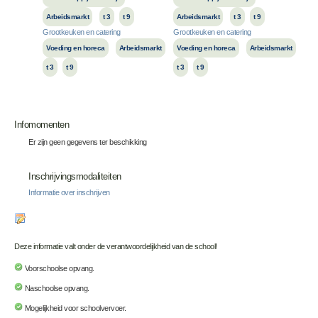
Arbeidsmarkt
t 3
t 9
Arbeidsmarkt
t 3
t 9
Grootkeuken en catering
Grootkeuken en catering
Voeding en horeca
Arbeidsmarkt
Voeding en horeca
Arbeidsmarkt
t 3
t 9
t 3
t 9
Infomomenten
Er zijn geen gegevens ter beschikking
Inschrijvingsmodaliteiten
Informatie over inschrijven
Deze informatie valt onder de verantwoordelijkheid van de school!
Voorschoolse opvang.
Naschoolse opvang.
Mogelijkheid voor schoolvervoer.