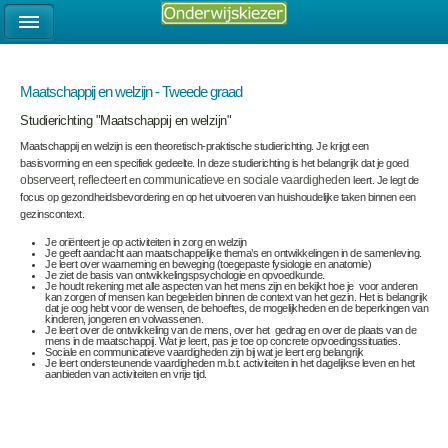
Maatschappij en welzijn - Tweede graad
Studierichting "Maatschappij en welzijn"
Maatschappij en welzijn is een theoretisch-praktische studierichting. Je krijgt een
basisvorming en een specifiek gedeelte. In deze studierichting is het belangrijk dat je goed
observeert
,
reflecteert
en
communicatieve en sociale vaardigheden
leert. Je legt de
focus op gezondheidsbevordering en op het uitvoeren van huishoudelijke taken binnen een
gezinscontext.
Je oriënteert je op activiteiten in zorg en welzijn
Je geeft aandacht aan maatschappelijke thema’s en ontwikkelingen in de samenleving.
Je leert over waarneming en beweging (toegepaste fysiologie en anatomie)
Je ziet de basis van ontwikkelingspsychologie en opvoedkunde.
Je houdt rekening met alle aspecten van het mens zijn en bekijkt hoe je voor anderen
kan zorgen of mensen kan begeleiden binnen de context van het gezin. Het is belangrijk
dat je oog hebt voor de wensen, de behoeftes, de mogelijkheden en de beperkingen van
kinderen, jongeren en volwassenen.
Je leert over de ontwikkeling van de mens, over het gedrag en over de plaats van de
mens in de maatschappij. Wat je leert, pas je toe op concrete opvoedingssituaties.
Sociale en communicatieve vaardigheden zijn bij wat je leert erg belangrijk
Je leert ondersteunende vaardigheden m.b.t. activiteiten in het dagelijkse leven en het
aanbieden van activiteiten en vrije tijd.