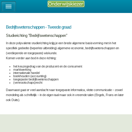
Bedrijfswetenschappen - Tweede graad
Studierichting "Bedrijfswetenschappen"
In deze polyvalente studierichting krijig je een brede algemene basisvorming met in het
specifiek gedeelte (beperkte uitbreiding) algemene economie, bedrijfswetenschappen en
(verdiepende en toegepaste) wiskunde.
Komen verder aan bod in deze richting:
het keuzegedrag van de producent en de consument
marktwerking
internationale handel
boekhouden (accounting)
toegepaste bedrijfswetenschappen
(vennootschaps)recht
Daarnaast gaat er veel aandacht naar toegepaste informatica, vlotte communicatie – zowel
mondeling als schriftelijk – in de eigen taal maar ook in vreemde talen (Engels, Frans en later
ook Duits).