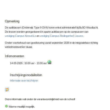
Opmerking
De autiklassen (Onderwijs Type 9 OV4) horen enkel administratief bij BuSO Woudlucht.
De lessen worden georganiseerd in aparte autiklassen op de campussen van
vestiging Campus Kessel-Lo
en
vestiging Campus Redingenhof, Leuven
.
Onder voorbehoud van goedkeuring vanaf september 2026 in de integratiefase richting
winkelmedewerker duaal.
Infomomenten
14-03-2026 : 10.00 uur - 13.00 uur
Inschrijvingsmodaliteiten
Informatie over inschrijven
Deze informatie valt onder de verantwoordelijkheid van de school!
Warme maaltijd mogelijk.