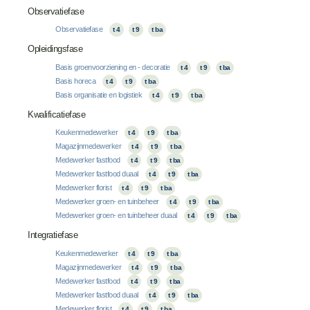
Observatiefase
Observatiefase
t 4
t 9
t ba
Opleidingsfase
Basis groenvoorziening en - decoratie
t 4
t 9
t ba
Basis horeca
t 4
t 9
t ba
Basis organisatie en logistiek
t 4
t 9
t ba
Kwalificatiefase
Keukenmedewerker
t 4
t 9
t ba
Magazijnmedewerker
t 4
t 9
t ba
Medewerker fastfood
t 4
t 9
t ba
Medewerker fastfood duaal
t 4
t 9
t ba
Medewerker florist
t 4
t 9
t ba
Medewerker groen- en tuinbeheer
t 4
t 9
t ba
Medewerker groen- en tuinbeheer duaal
t 4
t 9
t ba
Integratiefase
Keukenmedewerker
t 4
t 9
t ba
Magazijnmedewerker
t 4
t 9
t ba
Medewerker fastfood
t 4
t 9
t ba
Medewerker fastfood duaal
t 4
t 9
t ba
Medewerker florist
t 4
t 9
t ba