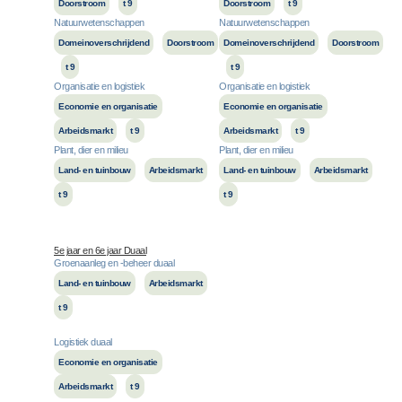
Doorstroom
t 9
Doorstroom
t 9
Natuurwetenschappen
Natuurwetenschappen
Domeinoverschrijdend
Doorstroom
Domeinoverschrijdend
Doorstroom
t 9
t 9
Organisatie en logistiek
Organisatie en logistiek
Economie en organisatie
Economie en organisatie
Arbeidsmarkt
t 9
Arbeidsmarkt
t 9
Plant, dier en milieu
Plant, dier en milieu
Land- en tuinbouw
Arbeidsmarkt
Land- en tuinbouw
Arbeidsmarkt
t 9
t 9
5e jaar en 6e jaar Duaal
Groenaanleg en -beheer duaal
Land- en tuinbouw
Arbeidsmarkt
t 9
Logistiek duaal
Economie en organisatie
Arbeidsmarkt
t 9