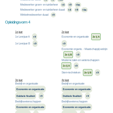
Medewerker groen- en tuinbeheer
t 4
t 9
t ba
Medewerker groen- en tuinbeheer duaal
t 4
t 9
t ba
Winkelmedewerker duaal
t 9
Opleidingsvorm 4
1e jaar
2e jaar
1e Leerjaar A
Economie en organisatie
t 9
2e lj A
1e Leerjaar B
t 9
t 9
Economie-organis. - Maatschappij-welzijn
2e lj B
t 9
Moderne talen en wetenschappen
2e lj A
t 9
Stem-technieken
2e lj B
t 9
3e jaar
4e jaar
Bedrijf en organisatie
Bedrijf en organisatie
Economie en organisatie
Economie en organisatie
Dubbele finaliteit
t 9
Dubbele finaliteit
t 9
Bedrijfswetenschappen
Bedrijfswetenschappen
Economie en organisatie
Economie en organisatie