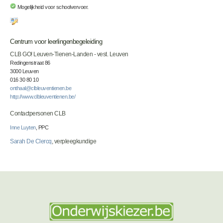
Mogelijkheid voor schoolvervoer.
Centrum voor leerlingenbegeleiding
CLB GO! Leuven-Tienen-Landen - vest. Leuven
Redingenstraat 86
3000 Leuven
016 30 80 10
onthaal@clbleuventienen.be
http://www.clbleuventienen.be/
Contactpersonen CLB
Inne Luyten
, PPC
Sarah De Clercq
, verpleegkundige