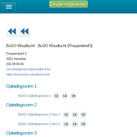
BuSO Woudlucht - BuSO Woudlucht (Prosperdreef3)
Prosperdreef 3
3001 Heverlee
016 38 06 66
secretariaat.buso@woudlucht.be
https://www.buso-woudlucht.net/
Opleidingsvorm 1
BuSO Opleidingsvorm 1
t 2
t 4
t 9
Opleidingsvorm 2
BuSO Opleidingsvorm 2 fase 1
t 2
t 4
t 9
BuSO Opleidingsvorm 2 fase 2
t 2
t 4
t 9
Opleidingsvorm 3