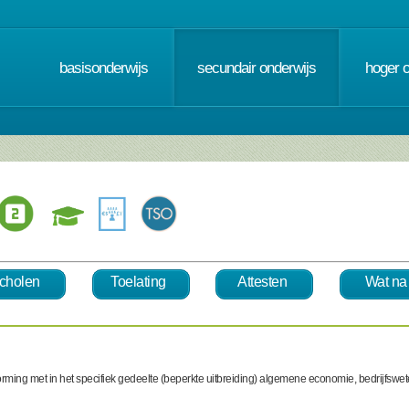
basisonderwijs
secundair onderwijs
hoger 
cholen
Toelating
Attesten
Wat na
svorming met in het specifiek gedeelte (beperkte uitbreiding) algemene economie, bedrijf