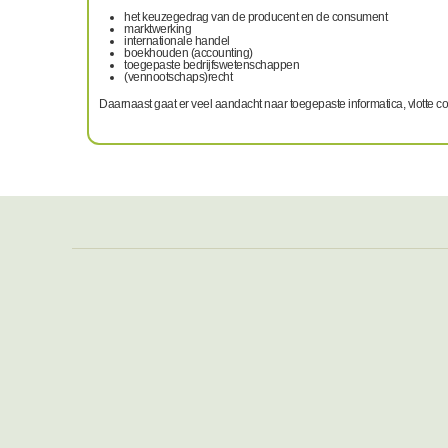
het keuzegedrag van de producent en de consument
marktwerking
internationale handel
boekhouden (accounting)
toegepaste bedrijfswetenschappen
(vennootschaps)recht
Daarnaast gaat er veel aandacht naar toegepaste informatica, vlotte com