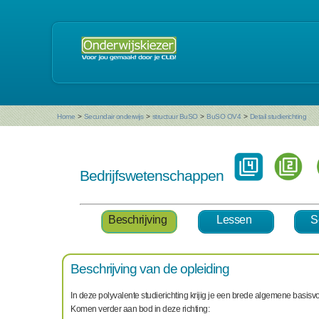
Home
>
Secundair onderwijs
>
structuur BuSO
>
BuSO OV4
>
Detail studierichting
Bedrijfswetenschappen
Beschrijving
Lessen
S
Beschrijving van de opleiding
In deze polyvalente studierichting krijig je een brede algemene basi
Komen verder aan bod in deze richting: