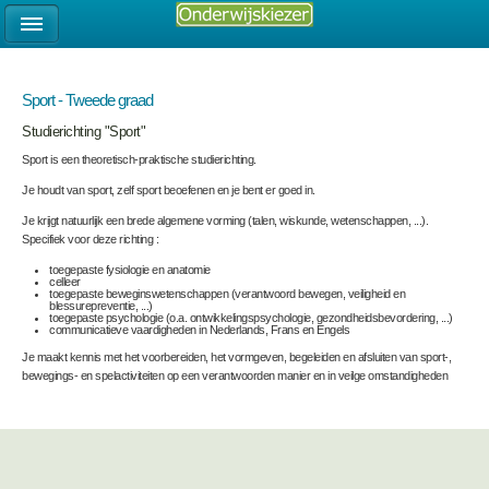
Sport - Tweede graad
Studierichting "Sport"
Sport is een theoretisch-praktische studierichting.
Je houdt van sport, zelf sport beoefenen en je bent er goed in.
Je krijgt natuurlijk een brede algemene vorming (talen, wiskunde, wetenschappen, ...).
Specifiek voor deze richting :
toegepaste fysiologie en anatomie
celleer
toegepaste beweginswetenschappen (verantwoord bewegen, veiligheid en
blessurepreventie, ...)
toegepaste psychologie (o.a. ontwikkelingspsychologie, gezondheidsbevordering, ...)
communicatieve vaardigheden in Nederlands, Frans en Engels
Je maakt kennis met het voorbereiden, het vormgeven, begeleiden en afsluiten van sport-,
bewegings- en spelactiviteiten op een verantwoorden manier en in veilge omstandigheden